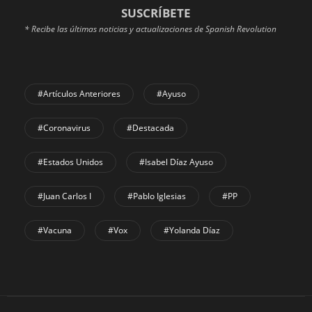
SUSCRÍBETE
* Recibe las últimas noticias y actualizaciones de Spanish Revolution
#Artículos Anteriores
#Ayuso
#coronavirus
#Destacada
#Estados Unidos
#Isabel Díaz Ayuso
#Juan Carlos I
#Pablo Iglesias
#PP
#Vacuna
#Vox
#Yolanda Díaz