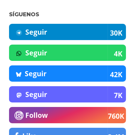
SÍGUENOS
Seguir
30K
Seguir
4K
Seguir
42K
Seguir
7K
Follow
760K