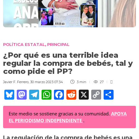
POLÍTICA ESTATAL
PRINCIPAL
,
¿Por qué es una terrible idea
regular la compra de bebés, tal y
como pide el PP?
Javier F. Ferrero
,
30 marzo 2023 07:34
3 min
27
Bl
M
T
W
F
R
X
C
C
u
a
el
h
a
e
o
o
e
st
e
at
c
d
p
m
Este medio se sostiene gracias a su comunidad.
APOYA
EL PERIODISMO INDEPENDIENTE
.
sk
o
gr
s
e
di
y
p
y
d
a
A
b
t
Li
ar
La regulación de la compra de bebés es una