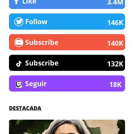
Like
3.4M
Follow
146K
Subscribe
140K
Subscribe
132K
Seguir
18K
DESTACADA