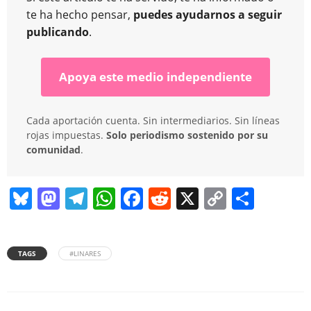
te ha hecho pensar,
puedes ayudarnos a seguir
publicando
.
Apoya este medio independiente
Cada aportación cuenta. Sin intermediarios. Sin líneas
rojas impuestas.
Solo periodismo sostenido por su
comunidad
.
Bl
M
T
W
F
R
X
C
C
u
a
el
h
a
e
o
o
e
st
e
at
c
d
p
m
TAGS
#LINARES
sk
o
gr
s
e
di
y
p
y
d
a
A
b
t
Li
ar