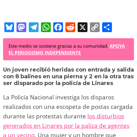
Bl
M
T
W
F
R
X
C
C
u
a
el
h
a
e
o
o
e
st
e
at
c
d
p
m
Este medio se sostiene gracias a su comunidad.
APOYA
EL PERIODISMO INDEPENDIENTE
.
sk
o
gr
s
e
di
y
p
y
d
a
A
b
t
Li
ar
Un joven recibió heridas con entrada y salida
con 8 balines en una pierna y 2 en la otra tras
o
m
p
o
n
tir
ser disparado por la policía de Linares
n
p
o
k
La Policía Nacional investiga los disparos
k
realizados con una escopeta de postas cargada
durante las protestas durante
los disturbios
generados en Linares por la paliza de agentes
a un vecino
. Una mujer y un hombre que