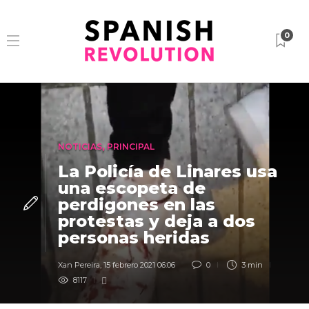
0
NOTICIAS
,
PRINCIPAL
La Policía de Linares usa
una escopeta de
perdigones en las
protestas y deja a dos
personas heridas
Xan Pereira
,
15 febrero 2021 06:06
0
3 min
8117