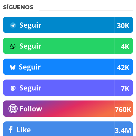
SÍGUENOS
Seguir
30K
Seguir
4K
Seguir
42K
Seguir
7K
Follow
760K
Like
3.4M