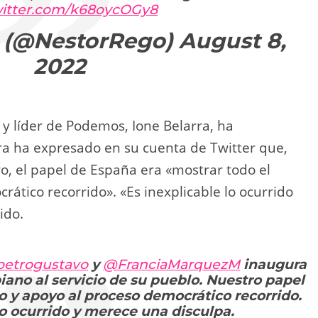
witter.com/k68oycOGy8
 (@NestorRego)
August 8,
2022
 y líder de Podemos, Ione Belarra, ha
ra ha expresado en su cuenta de Twitter que,
o, el papel de España era «mostrar todo el
rático recorrido». «Es inexplicable lo ocurrido
ido.
etrogustavo
y
@FranciaMarquezM
inaugura
ano al servicio de su pueblo. Nuestro papel
o y apoyo al proceso democrático recorrido.
lo ocurrido y merece una disculpa.