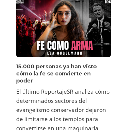
15.000 personas ya han visto
Víde
cómo la fe se convierte en
pers
poder
Un tu
El último ReportajeSR analiza cómo
Fermí
determinados sectores del
atrac
evangelismo conservador dejaron
y ani
de limitarse a los templos para
deco
convertirse en una maquinaria
viral