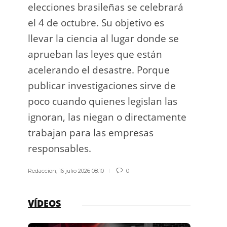
elecciones brasileñas se celebrará
a exp
el 4 de octubre. Su objetivo es
espac
llevar la ciencia al lugar donde se
Los d
aprueban las leyes que están
los g
acelerando el desastre. Porque
publicar investigaciones sirve de
Redacci
poco cuando quienes legislan las
ignoran, las niegan o directamente
trabajan para las empresas
responsables.
Redaccion
,
16 julio 2026 08:10
0
VÍDEOS