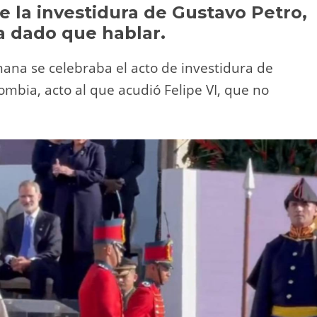
Li
ar
e la investidura de Gustavo Petro,
a dado que hablar.
n
tir
k
mana se celebraba el acto de investidura de
mbia, acto al que acudió Felipe VI, que no