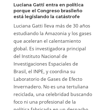
Luciana Gatti entra en política
Ecua
porque el Congreso brasileño
oro i
está legislando la catástrofe
la p
Luciana Gatti lleva más de 30 años
La A
estudiando la Amazonia y los gases
siend
que aceleran el calentamiento
ilega
global. Es investigadora principal
tarde
del Instituto Nacional de
direc
Investigaciones Espaciales de
Retro
Brasil, el INPE, y coordina su
camp
Laboratorio de Gases de Efecto
grup
Invernadero. No es una tertuliana
terri
reciclada, una celebridad buscando
prote
foco ni una profesional de la
guar
política fabricada en un despacho.
suert