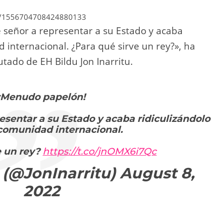
tus/1556704708424880133
 señor a representar a su Estado y acaba
 internacional. ¿Para qué sirve un rey?», ha
utado de EH Bildu Jon Inarritu.
¡Menudo papelón!
esentar a su Estado y acaba ridiculizándolo
 comunidad internacional.
e un rey?
https://t.co/jnOMX6i7Qc
u (@JonInarritu)
August 8,
2022