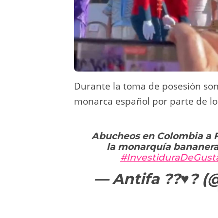
Durante la toma de posesión sono
monarca español por parte de lo
Abucheos en Colombia a F
la monarquía bananera e
#InvestiduraDeGust
— Antifa ??♥️? 