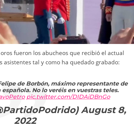
ros fueron los abucheos que recibió el actual
s asistentes tal y como ha quedado grabado:
elipe de Borbón, máximo representante de
spañola. No lo veréis en vuestras teles.
avoPetro
pic.twitter.com/DIDAiDBnGo
(@PartidoPodrido)
August 8,
2022