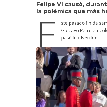
y
d
a
A
b
t
Felipe VI causó, durant
la polémica que más h
E
o
m
p
o
n
p
o
ste pasado fin de se
k
Gustavo Petro en Colo
pasó inadvertido.