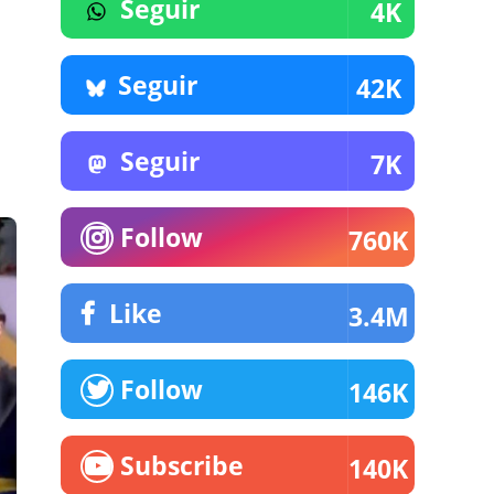
Seguir
4K
Seguir
42K
Seguir
7K
Follow
760K
Like
3.4M
Follow
146K
Subscribe
140K