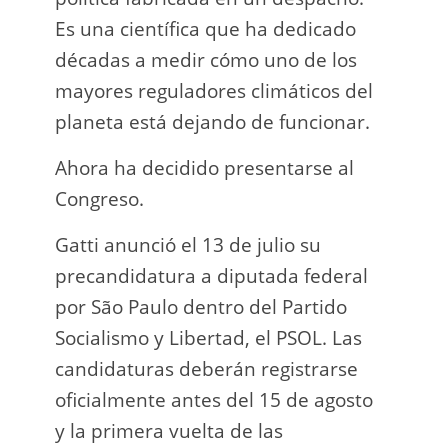
Es una científica que ha dedicado
incau
décadas a medir cómo uno de los
para 
mayores reguladores climáticos del
que l
planeta está dejando de funcionar.
En e
Ahora ha decidido presentarse al
Napo-
Congreso.
fuer
insp
Gatti anunció el 13 de julio su
fuer
precandidatura a diputada federal
afir
por São Paulo dentro del Partido
a los
Socialismo y Libertad, el PSOL. Las
teléf
candidaturas deberán registrarse
Quien
oficialmente antes del 15 de agosto
auto
y la primera vuelta de las
desar