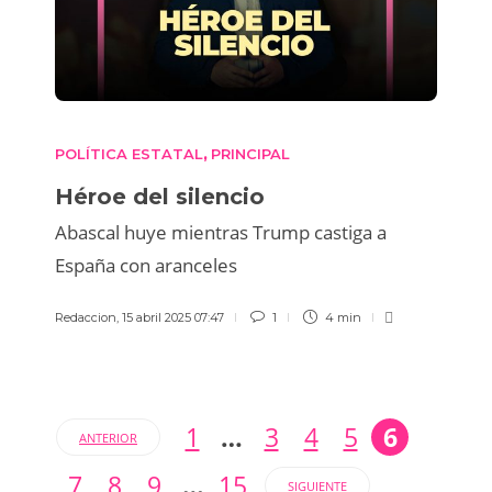
POLÍTICA ESTATAL
PRINCIPAL
,
Héroe del silencio
Abascal huye mientras Trump castiga a
España con aranceles
Redaccion
,
15 abril 2025 07:47
1
4 min
1
…
3
4
5
6
ANTERIOR
7
8
9
…
15
SIGUIENTE