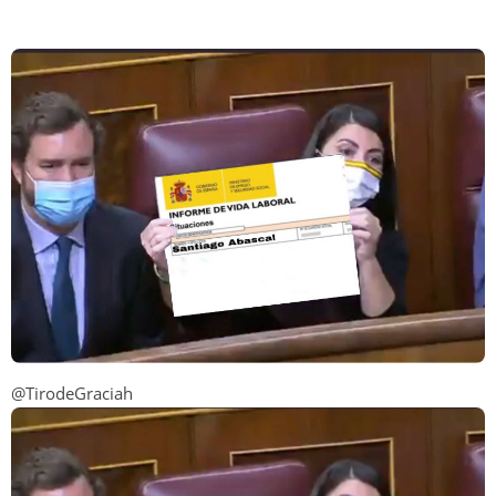
@TirodeGraciah