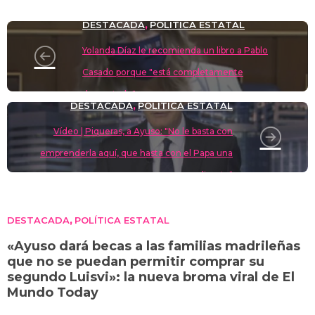
o
m
p
o
n
tir
DESTACADA
POLÍTICA ESTATAL
,
n
p
o
k
Yolanda Díaz le recomienda un libro a Pablo
k
Casado porque "está completamente
desnortado"
DESTACADA
POLÍTICA ESTATAL
,
Vídeo | Piqueras, a Ayuso: "No le basta con
emprenderla aquí, que hasta con el Papa una
disputa"
DESTACADA
POLÍTICA ESTATAL
,
«Ayuso dará becas a las familias madrileñas
que no se puedan permitir comprar su
segundo Luisvi»: la nueva broma viral de El
Mundo Today