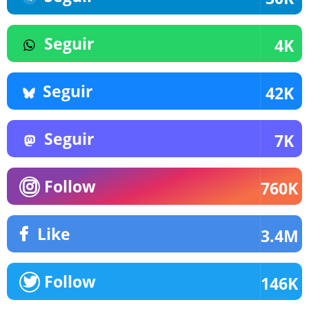
Seguir
4K
Seguir
42K
Seguir
7K
Follow
760K
Like
3.4M
Follow
146K