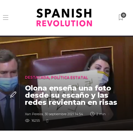
0
DESTACADA
,
POLÍTICA ESTATAL
Olona enseña una foto
desde su escaño y las
redes revientan en risas
Xan Pereira
,
30 septiembre 2021 14:54
2 min
16255