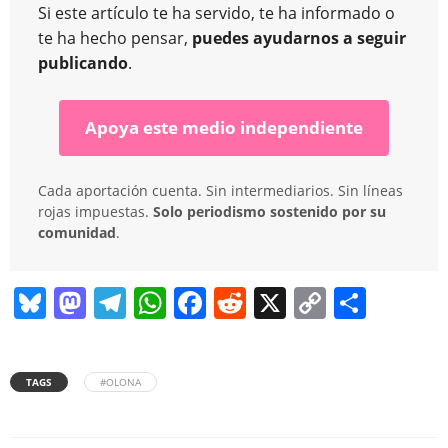
Si este artículo te ha servido, te ha informado o
te ha hecho pensar,
puedes ayudarnos a seguir
publicando
.
Apoya este medio independiente
Cada aportación cuenta. Sin intermediarios. Sin líneas
rojas impuestas.
Solo periodismo sostenido por su
comunidad
.
Bl
M
T
W
F
R
X
C
C
u
a
el
h
a
e
o
o
e
st
e
at
c
d
p
m
TAGS
#OLONA
sk
o
gr
s
e
di
y
p
y
d
a
A
b
t
Li
ar