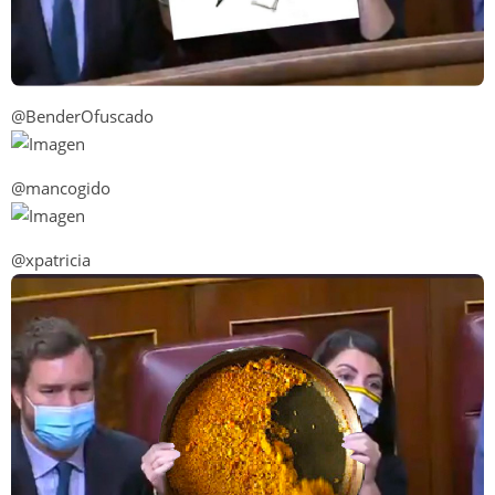
@BenderOfuscado
@mancogido
@xpatricia