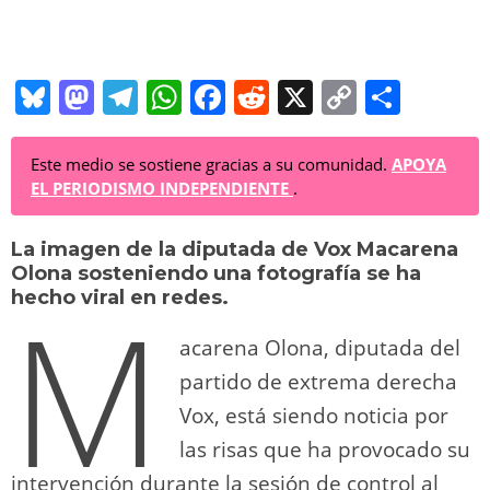
Bl
M
T
W
F
R
X
C
C
u
a
el
h
a
e
o
o
e
st
e
at
c
d
p
m
Este medio se sostiene gracias a su comunidad.
APOYA
EL PERIODISMO INDEPENDIENTE
.
sk
o
gr
s
e
di
y
p
y
d
a
A
b
t
Li
ar
La imagen de la diputada de Vox Macarena
Olona sosteniendo una fotografía se ha
o
m
p
o
n
tir
M
hecho viral en redes.
n
p
o
k
acarena Olona, diputada del
k
partido de extrema derecha
Vox, está siendo noticia por
las risas que ha provocado su
intervención durante la sesión de control al