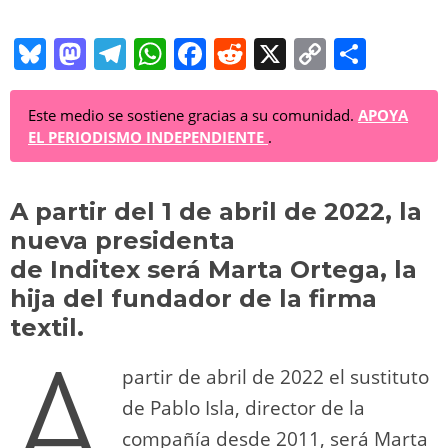
Bl
M
T
W
F
R
X
C
C
u
a
el
h
a
e
o
o
e
st
e
at
c
d
p
m
Este medio se sostiene gracias a su comunidad.
APOYA
EL PERIODISMO INDEPENDIENTE
.
sk
o
gr
s
e
di
y
p
y
d
a
A
b
t
Li
ar
A partir del 1 de abril de 2022, la
o
m
p
o
n
tir
nueva presidenta
n
p
o
k
de Inditex será Marta Ortega, la
k
hija del fundador de la firma
textil.
A
partir de abril de 2022 el sustituto
de Pablo Isla, director de la
compañía desde 2011, será Marta