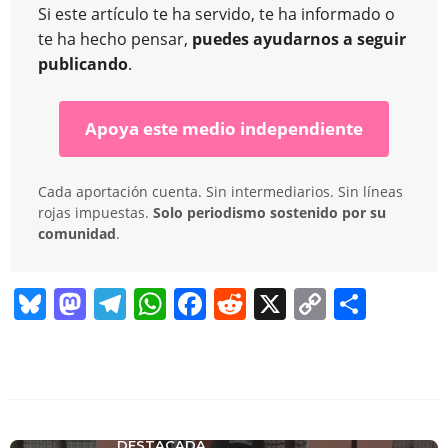
Si este artículo te ha servido, te ha informado o
te ha hecho pensar,
puedes ayudarnos a seguir
publicando
.
Apoya este medio independiente
Cada aportación cuenta. Sin intermediarios. Sin líneas
rojas impuestas.
Solo periodismo sostenido por su
comunidad
.
Bl
M
T
W
F
R
X
C
C
u
a
el
h
a
e
o
o
e
st
e
at
c
d
p
m
sk
o
gr
s
e
di
y
p
y
d
a
A
b
t
Li
ar
DESTACADA