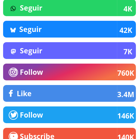
Seguir
4K
Seguir
42K
Seguir
7K
Follow
760K
Like
3.4M
Follow
146K
Subscribe
140K