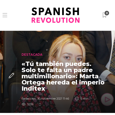
0
DESTACADA
«Tú también puedes.
Solo te falta un padre
multimillonario»: Marta
Ortega hereda el imperio
Inditex
Redaccion
,
30 noviembre 2021 11:46
6 min
5206