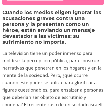
sk
o
gr
s
e
di
y
p
y
d
a
A
b
t
Li
ar
Cuando los medios eligen ignorar las
o
m
p
o
n
tir
acusaciones graves contra una
n
p
o
k
persona y la presentan como un
k
héroe, están enviando un mensaje
devastador a las víctimas: su
sufrimiento no importa.
La televisión tiene un poder inmenso para
moldear la percepción pública, para construir
narrativas que penetran en los hogares y en la
mente de la sociedad. Pero, ¿qué ocurre
cuando este poder se utiliza para glorificar a
figuras cuestionables, para ensalzar a personas
que deberían ser objeto de escrutinio y
condena? El reciente caso de un soldado israelí,