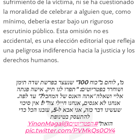
sufrimiento de la víctima, ni se ha cuestionado
la moralidad de celebrar a alguien que, como
mínimo, debería estar bajo un riguroso
escrutinio público. Esta omisión no es
accidental, es una elección editorial que refleja
una peligrosa indiferencia hacia la justicia y los
derechos humanos.
מ', לוחם ב"כוח 100" שנעצר בפרשת שדה תימן
ושוחרר בפטריוטים: "תפרו לנו תיק. אישה פנתה
אליי ושאלה 'אתה האנס של המחבל?' עד לפה.
אנחנו לא אנסים, אנחנו חיילי צה"ל! אין סיכוי
שעשינו דבר כזה, אני אבא ל-5, עזבנו הכל כדי
להתעסק בטינופת
@YinonMagal
#הפטריוטים
הזאת"
pic.twitter.com/PVMkQs0OY4