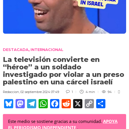
DESTACADA
INTERNACIONAL
,
La televisión convierte en
“héroe” a un soldado
investigado por violar a un preso
palestino en una cárcel israelí
Redaccion
,
02 septiembre 2024 07:49
1
4 min
94
Bl
M
T
W
F
R
X
C
C
u
a
el
h
a
e
o
o
e
st
e
at
c
d
p
m
Este medio se sostiene gracias a su comunidad.
APOYA
EL PERIODISMO INDEPENDIENTE
.