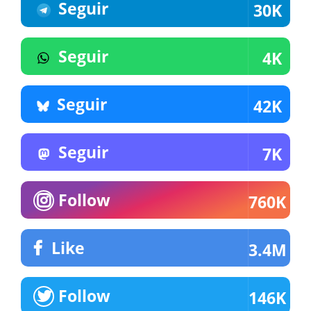
Seguir
30K
Seguir
4K
Seguir
42K
Seguir
7K
Follow
760K
Like
3.4M
Follow
146K