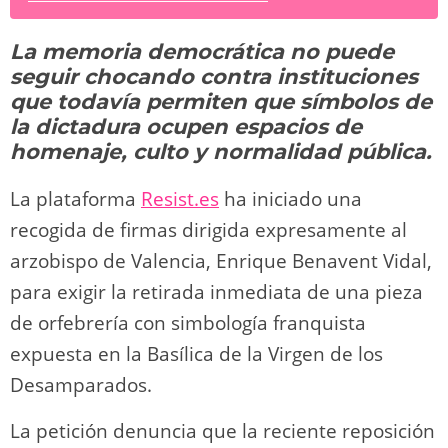
sk
o
gr
s
e
di
y
p
y
d
a
A
b
t
Li
ar
La memoria democrática no puede
o
m
p
o
n
tir
seguir chocando contra instituciones
n
p
o
k
que todavía permiten que símbolos de
k
la dictadura ocupen espacios de
homenaje, culto y normalidad pública.
La plataforma
Resist.es
ha iniciado una
recogida de firmas dirigida expresamente al
arzobispo de Valencia, Enrique Benavent Vidal,
para exigir la retirada inmediata de una pieza
de orfebrería con simbología franquista
expuesta en la Basílica de la Virgen de los
Desamparados.
La petición denuncia que la reciente reposición