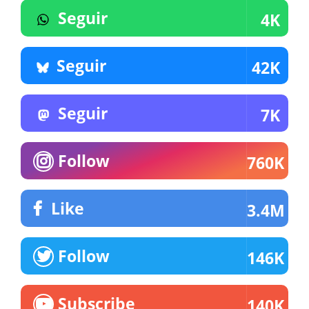
Seguir
4K
Seguir
42K
Seguir
7K
Follow
760K
Like
3.4M
Follow
146K
Subscribe
140K