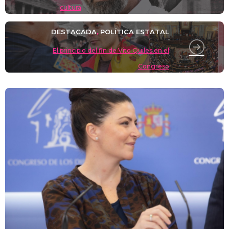
k
cultura
DESTACADA
POLÍTICA ESTATAL
,
El principio del fin de Vito Quiles en el
Congreso