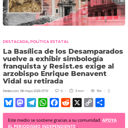
DESTACADA
POLÍTICA ESTATAL
,
La Basílica de los Desamparados
vuelve a exhibir simbología
franquista y Resist.es exige al
arzobispo Enrique Benavent
Vidal su retirada
Redaccion
,
08 mayo 2026 07:51
0
3 min
194
Bl
M
T
W
F
R
X
C
C
u
a
el
h
a
e
o
o
e
st
e
at
c
d
p
m
Este medio se sostiene gracias a su comunidad.
APOYA
EL PERIODISMO INDEPENDIENTE
.