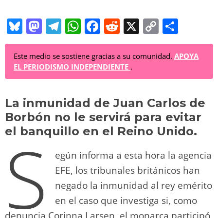
Bl
M
T
W
F
R
X
C
C
u
a
el
h
a
e
o
o
e
st
e
at
c
d
p
m
Este medio se sostiene gracias a su comunidad.
APOYA
EL PERIODISMO INDEPENDIENTE
.
sk
o
gr
s
e
di
y
p
y
d
a
A
b
t
Li
ar
La inmunidad de Juan Carlos de
o
m
p
o
n
tir
Borbón no le servirá para evitar
n
p
o
k
el banquillo en el Reino Unido.
S
k
egún informa a esta hora la agencia
EFE, los tribunales británicos han
negado la inmunidad al rey emérito
en el caso que investiga si, como
denuncia Corinna Larsen, el monarca participó