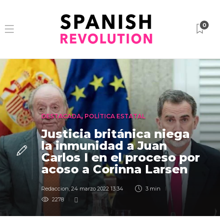
0
DESTACADA
,
POLÍTICA ESTATAL
Justicia británica niega
la inmunidad a Juan
Carlos I en el proceso por
acoso a Corinna Larsen
Redaccion
,
24 marzo 2022 13:34
3 min
2278