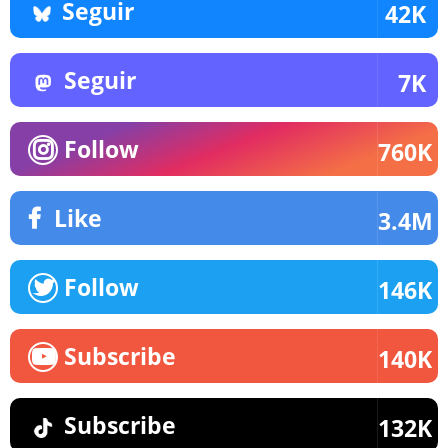
Seguir
42K
Seguir
7K
Follow
760K
Like
3.4M
Follow
146K
Subscribe
140K
Subscribe
132K