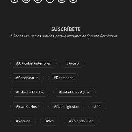
SUSCRÍBETE
* Recibe las últimas noticias y actualizaciones de Spanish Revolution
#Artículos Anteriores
#Ayuso
#coronavirus
#Destacada
#Estados Unidos
#Isabel Díaz Ayuso
#Juan Carlos I
#Pablo Iglesias
#PP
#Vacuna
#Vox
#Yolanda Díaz