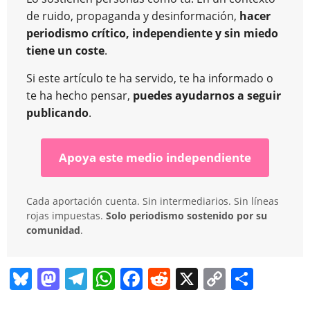
de ruido, propaganda y desinformación,
hacer
periodismo crítico, independiente y sin miedo
tiene un coste
.
Si este artículo te ha servido, te ha informado o
te ha hecho pensar,
puedes ayudarnos a seguir
publicando
.
Apoya este medio independiente
Cada aportación cuenta. Sin intermediarios. Sin líneas
rojas impuestas.
Solo periodismo sostenido por su
comunidad
.
Bl
M
T
W
F
R
X
C
C
u
a
el
h
a
e
o
o