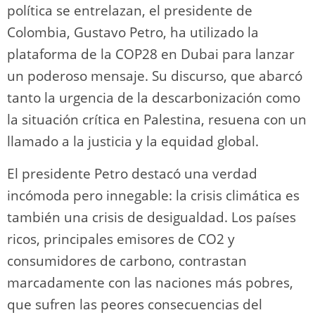
o
m
p
o
n
tir
política se entrelazan, el presidente de
n
p
o
k
Colombia, Gustavo Petro, ha utilizado la
k
plataforma de la COP28 en Dubai para lanzar
un poderoso mensaje. Su discurso, que abarcó
tanto la urgencia de la descarbonización como
la situación crítica en Palestina, resuena con un
llamado a la justicia y la equidad global.
El presidente Petro destacó una verdad
incómoda pero innegable: la crisis climática es
también una crisis de desigualdad. Los países
ricos, principales emisores de CO2 y
consumidores de carbono, contrastan
marcadamente con las naciones más pobres,
que sufren las peores consecuencias del