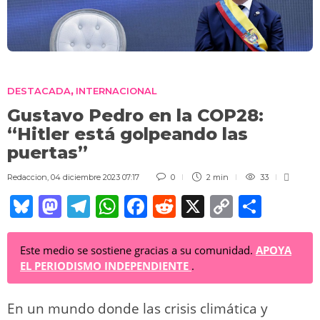
DESTACADA
INTERNACIONAL
,
Gustavo Pedro en la COP28:
“Hitler está golpeando las
puertas”
Redaccion
,
04 diciembre 2023 07:17
0
2 min
33
Bl
M
T
W
F
R
X
C
C
u
a
el
h
a
e
o
o
e
st
e
at
c
d
p
m
Este medio se sostiene gracias a su comunidad.
APOYA
EL PERIODISMO INDEPENDIENTE
.
sk
o
gr
s
e
di
y
p
y
d
a
A
b
t
Li
ar
En un mundo donde las crisis climática y