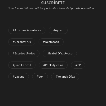
SUSCRÍBETE
* Recibe las últimas noticias y actualizaciones de Spanish Revolution
#Artículos Anteriores
#Ayuso
#coronavirus
#Destacada
#Estados Unidos
#Isabel Díaz Ayuso
#Juan Carlos I
#Pablo Iglesias
#PP
#Vacuna
#Vox
#Yolanda Díaz