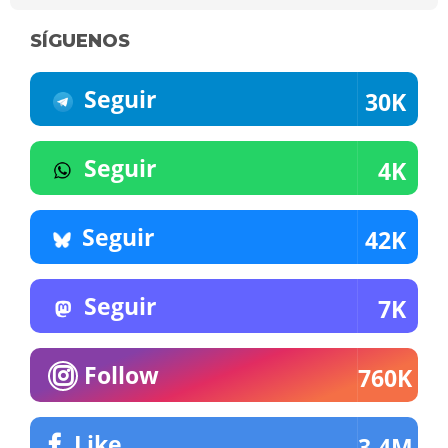
SÍGUENOS
Seguir
30K
Seguir
4K
Seguir
42K
Seguir
7K
Follow
760K
Like
3.4M