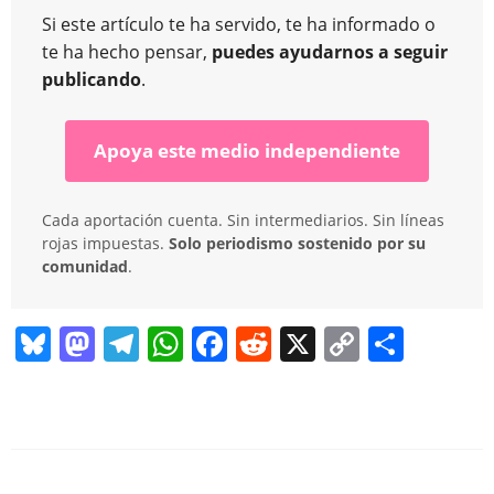
Si este artículo te ha servido, te ha informado o
te ha hecho pensar,
puedes ayudarnos a seguir
publicando
.
Apoya este medio independiente
Cada aportación cuenta. Sin intermediarios. Sin líneas
rojas impuestas.
Solo periodismo sostenido por su
comunidad
.
Bl
M
T
W
F
R
X
C
C
u
a
el
h
a
e
o
o
e
st
e
at
c
d
p
m
sk
o
gr
s
e
di
y
p
y
d
a
A
b
t
Li
ar