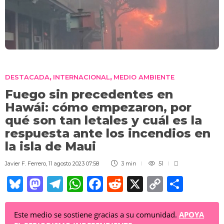
DESTACADA
INTERNACIONAL
MEDIO AMBIENTE
,
,
Fuego sin precedentes en
Hawái: cómo empezaron, por
qué son tan letales y cuál es la
respuesta ante los incendios en
la isla de Maui
Javier F. Ferrero
,
11 agosto 2023 07:58
3 min
51
Bl
M
T
W
F
R
X
C
C
u
a
el
h
a
e
o
o
e
st
e
at
c
d
p
m
Este medio se sostiene gracias a su comunidad.
APOYA