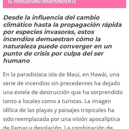
EL PERIODISMO INDEPENDIENTE
.
sk
o
gr
s
e
di
y
p
y
d
a
A
b
t
Li
ar
Desde la influencia del cambio
o
m
p
o
n
tir
climático hasta la propagación rápida
n
p
o
k
por especies invasoras, estos
k
incendios demuestran cómo la
naturaleza puede converger en un
punto de crisis por culpa del ser
humano
En la paradisíaca isla de Maui, en Hawái, una
serie de incendios sin precedentes ha dejado
una estela de destrucción que ha sorprendido
tanto a locales como a turistas. La imagen
idílica de las playas y paisajes tropicales ha
sido reemplazada por una visión apocalíptica
de llamas y desolación. La combinación de