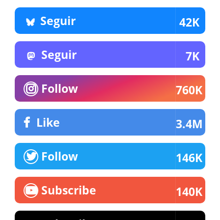
Seguir
42K
Seguir
7K
Follow
760K
Like
3.4M
Follow
146K
Subscribe
140K