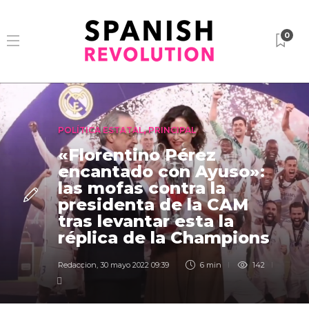
0
POLÍTICA ESTATAL
,
PRINCIPAL
«Florentino Pérez
encantado con Ayuso»:
las mofas contra la
presidenta de la CAM
tras levantar esta la
réplica de la Champions
Redaccion
,
30 mayo 2022 09:39
6 min
142