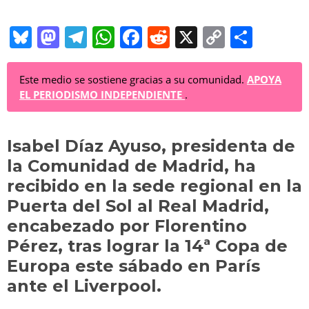
Bl
M
T
W
F
R
X
C
C
u
a
el
h
a
e
o
o
e
st
e
at
c
d
p
m
Este medio se sostiene gracias a su comunidad.
APOYA
EL PERIODISMO INDEPENDIENTE
.
sk
o
gr
s
e
di
y
p
y
d
a
A
b
t
Li
ar
Isabel Díaz Ayuso, presidenta de
o
m
p
o
n
tir
la Comunidad de Madrid, ha
n
p
o
k
recibido en la sede regional en la
k
Puerta del Sol al Real Madrid,
encabezado por Florentino
Pérez, tras lograr la 14ª Copa de
Europa este sábado en París
ante el Liverpool.