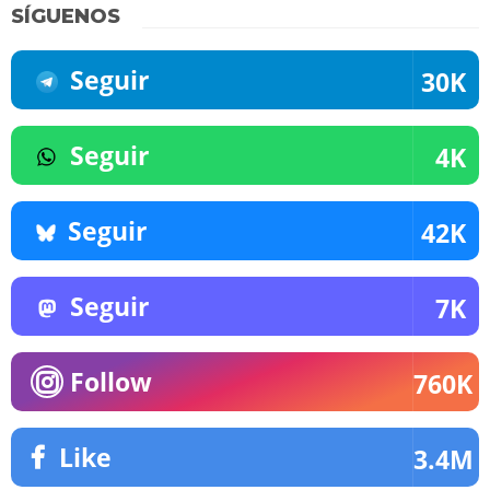
SÍGUENOS
Seguir
30K
Seguir
4K
Seguir
42K
Seguir
7K
Follow
760K
Like
3.4M