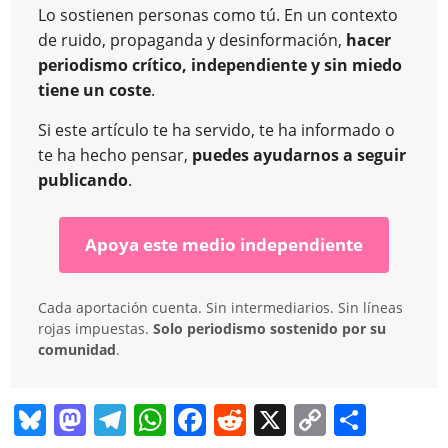
Lo sostienen personas como tú. En un contexto
de ruido, propaganda y desinformación,
hacer
periodismo crítico, independiente y sin miedo
tiene un coste
.
Si este artículo te ha servido, te ha informado o
te ha hecho pensar,
puedes ayudarnos a seguir
publicando
.
Apoya este medio independiente
Cada aportación cuenta. Sin intermediarios. Sin líneas
rojas impuestas.
Solo periodismo sostenido por su
comunidad
.
Bl
M
T
W
F
R
X
C
C