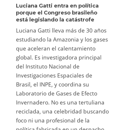
Luciana Gatti entra en política
Ecua
porque el Congreso brasileño
oro i
está legislando la catástrofe
la p
Luciana Gatti lleva más de 30 años
La A
estudiando la Amazonia y los gases
siend
que aceleran el calentamiento
ilega
global. Es investigadora principal
tarde
del Instituto Nacional de
direc
Investigaciones Espaciales de
Retro
Brasil, el INPE, y coordina su
camp
Laboratorio de Gases de Efecto
grup
Invernadero. No es una tertuliana
terri
reciclada, una celebridad buscando
prote
foco ni una profesional de la
guar
política fabricada en un despacho.
suert