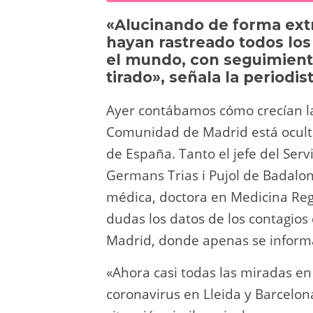
sk
o
gr
s
e
di
«Alucinando de forma extr
y
d
a
A
b
t
hayan rastreado todos los
o
m
p
o
el mundo, con seguimiento
tirado», señala la periodis
n
p
o
k
Ayer contábamos cómo crecían la
Comunidad de Madrid está ocultan
de España. Tanto el jefe del Ser
Germans Trias i Pujol de Badalo
médica, doctora en Medicina Reg
dudas los datos de los contagio
Madrid, donde apenas se inform
«Ahora casi todas las miradas en
coronavirus en Lleida y Barcelon