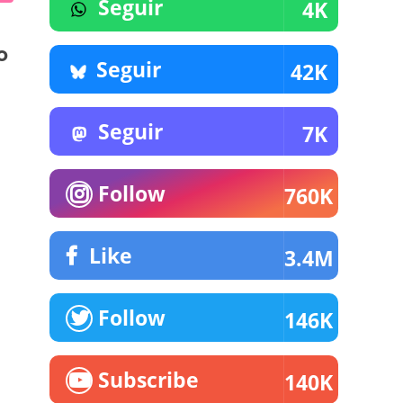
Seguir
4K
o
Seguir
42K
Seguir
7K
Follow
760K
Like
3.4M
Follow
146K
Subscribe
140K