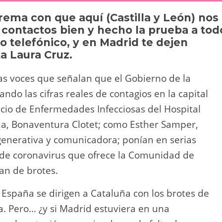
y
p
ema con que aquí (Castilla y León) nos
Li
ar
 contactos bien y hecho la prueba a tod
n
tir
 telefónico, y en Madrid te dejen
ta Laura Cruz.
k
s voces que señalan que el Gobierno de la
do las cifras reales de contagios en la capital
vicio de Enfermedades Infecciosas del Hospital
na, Bonaventura Clotet; como Esther Samper,
enerativa y comunicadora; ponían en serias
s de coronavirus que ofrece la Comunidad de
an de brotes.
 España se dirigen a Cataluña con los brotes de
a. Pero… ¿y si Madrid estuviera en una