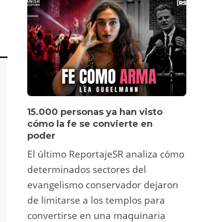
15.000 personas ya han visto
Víde
cómo la fe se convierte en
pers
poder
Un tu
El último ReportajeSR analiza cómo
Fermí
determinados sectores del
atrac
evangelismo conservador dejaron
y ani
de limitarse a los templos para
deco
convertirse en una maquinaria
viral