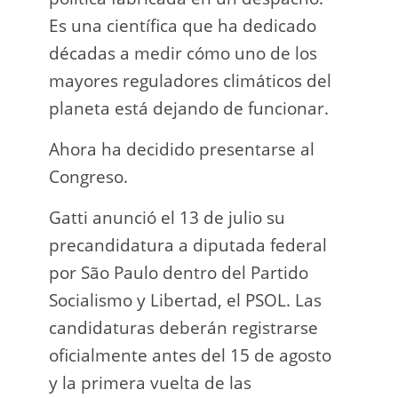
Es una científica que ha dedicado
incau
décadas a medir cómo uno de los
para 
mayores reguladores climáticos del
que l
planeta está dejando de funcionar.
En e
Ahora ha decidido presentarse al
Napo-
Congreso.
fuer
insp
Gatti anunció el 13 de julio su
fuer
precandidatura a diputada federal
afir
por São Paulo dentro del Partido
a los
Socialismo y Libertad, el PSOL. Las
teléf
candidaturas deberán registrarse
Quien
oficialmente antes del 15 de agosto
auto
y la primera vuelta de las
desar