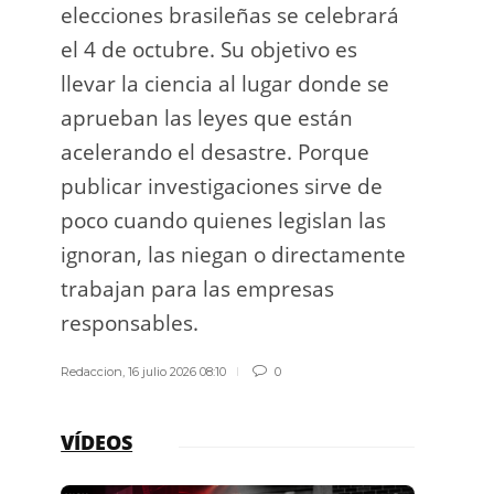
elecciones brasileñas se celebrará
a exp
el 4 de octubre. Su objetivo es
espac
llevar la ciencia al lugar donde se
Los d
aprueban las leyes que están
los g
acelerando el desastre. Porque
publicar investigaciones sirve de
Redacci
poco cuando quienes legislan las
ignoran, las niegan o directamente
trabajan para las empresas
responsables.
Redaccion
,
16 julio 2026 08:10
0
VÍDEOS