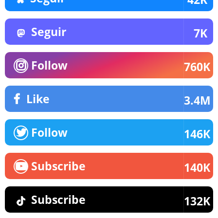
Seguir
7K
Follow
760K
Like
3.4M
Follow
146K
Subscribe
140K
Subscribe
132K