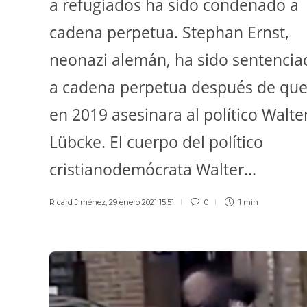
a refugiados ha sido condenado a
cadena perpetua. Stephan Ernst,
neonazi alemán, ha sido sentencia
a cadena perpetua después de qu
en 2019 asesinara al político Walte
Lübcke. El cuerpo del político
cristianodemócrata Walter…
Ricard Jiménez
,
29 enero 2021 15:51
0
1 min