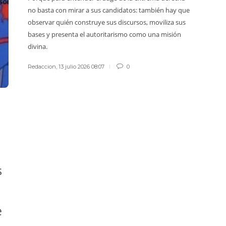
no basta con mirar a sus candidatos: también hay que
se grab
observar quién construye sus discursos, moviliza sus
Redacci
bases y presenta el autoritarismo como una misión
divina.
Redaccion
,
13 julio 2026 08:07
0
s
e