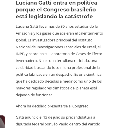
Luciana Gatti entra en política
Ecua
porque el Congreso brasileño
oro i
está legislando la catástrofe
la p
Luciana Gatti lleva más de 30 años estudiando la
La Amaz
Amazonia y los gases que aceleran el calentamiento
minería 
global. Es investigadora principal del Instituto
a media
Nacional de Investigaciones Espaciales de Brasil, el
Retroex
INPE, y coordina su Laboratorio de Gases de Efecto
clandes
Invernadero. No es una tertuliana reciclada, una
territor
celebridad buscando foco ni una profesional de la
598 gua
política fabricada en un despacho. Es una científica
capacid
que ha dedicado décadas a medir cómo uno de los
para enf
mayores reguladores climáticos del planeta está
En el P
dejando de funcionar.
trabaja
Ahora ha decidido presentarse al Congreso.
inspecc
afirmar
Gatti anunció el 13 de julio su precandidatura a
quitaron
diputada federal por São Paulo dentro del Partido
debían 