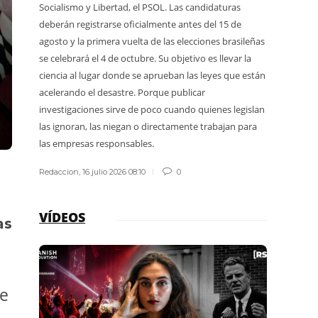
Socialismo y Libertad, el PSOL. Las candidaturas
termina
deberán registrarse oficialmente antes del 15 de
explica
agosto y la primera vuelta de las elecciones brasileñas
protegi
se celebrará el 4 de octubre. Su objetivo es llevar la
guardap
ciencia al lugar donde se aprueban las leyes que están
acelerando el desastre. Porque publicar
Redacci
investigaciones sirve de poco cuando quienes legislan
las ignoran, las niegan o directamente trabajan para
las empresas responsables.
Redaccion
,
16 julio 2026 08:10
0
VÍDEOS
as
ue