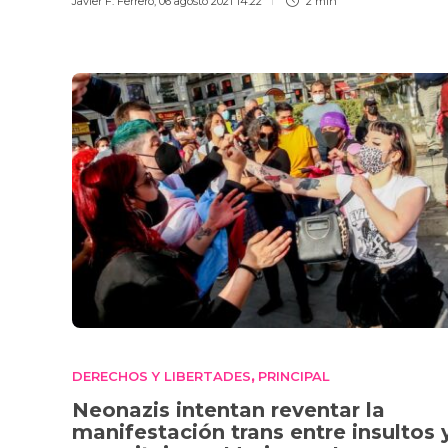
Javier F. Ferrero
,
06 agosto 2021 14:22
2 min
DERECHOS Y LIBERTADES
PRINCIPAL
,
Neonazis intentan reventar la
manifestación trans entre insultos 