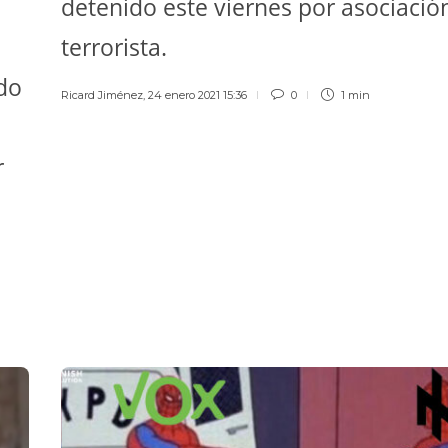
detenido este viernes por asociació
terrorista.
do
Ricard Jiménez
,
24 enero 2021 15:36
0
1 min
e
r