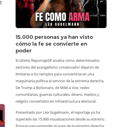
n
15.000 personas ya han visto
Víde
cómo la fe se convierte en
pers
poder
Un turis
El último ReportajeSR analiza cómo determinados
estuvier
sectores del evangelismo conservador dejaron de
animale
limitarse a los templos para convertirse en una
vídeo vi
maquinaria política al servicio de la extrema derecha.
consumi
De Trump a Bolsonaro, de Milei a Vox: redes
Además,
comunitarias, guerras culturales, dinero, medios y
hacerlo,
religión convertidos en infraestructura electoral.
alrededo
Presentado por Léa Gugelmann, el reportaje ya ha
irrespo
superado las 15.000 visualizaciones desde su estreno.
venir, b
Porque para entender el auge de la extrema derecha
marchar