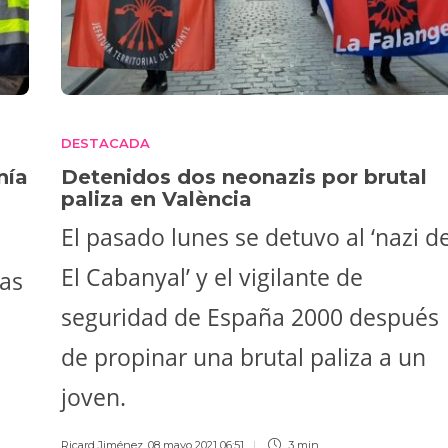
DESTACADA
nía
Detenidos dos neonazis por brutal
paliza en València
El pasado lunes se detuvo al ‘nazi d
El Cabanyal’ y el vigilante de
mas
seguridad de España 2000 después
de propinar una brutal paliza a un
joven.
Ricard Jiménez
,
08 mayo 2021 06:51
3 min