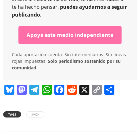
te ha hecho pensar,
puedes ayudarnos a seguir
publicando
.
Apoya este medio independiente
Cada aportación cuenta. Sin intermediarios. Sin líneas
rojas impuestas.
Solo periodismo sostenido por su
comunidad
.
Bl
M
T
W
F
R
X
C
C
u
a
el
h
a
e
o
o
e
st
e
at
c
d
p
m
TAGS
#VOX
sk
o
gr
s
e
di
y
p
y
d
a
A
b
t
Li
ar