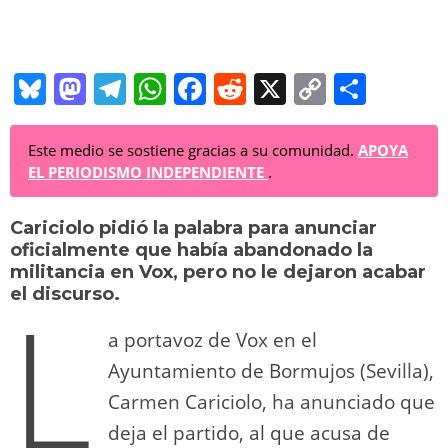
Bl
M
T
W
F
R
X
C
C
u
a
el
h
a
e
o
o
e
st
e
at
c
d
p
m
Este medio se sostiene gracias a su comunidad.
APOYA
EL PERIODISMO INDEPENDIENTE
.
sk
o
gr
s
e
di
y
p
y
d
a
A
b
t
Li
ar
Cariciolo pidió la palabra para anunciar
oficialmente que había abandonado la
o
m
p
o
n
tir
militancia en Vox, pero no le dejaron acabar
L
n
p
o
k
el discurso.
k
a portavoz de Vox en el
Ayuntamiento de Bormujos (Sevilla),
Carmen Cariciolo, ha anunciado que
deja el partido, al que acusa de