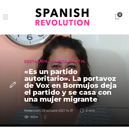
0
DESTACADA
,
POLÍTICA ESTATAL
«Es un partido
autoritario». La portavoz
de Vox en Bormujos deja
el partido y se casa con
una mujer migrante
Redaccion
,
29 octubre 2021 14:37
2 min
6524