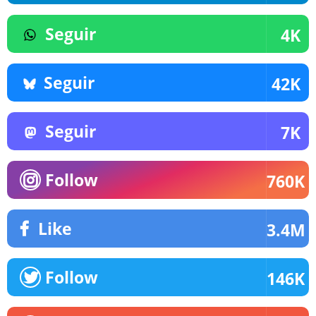
Seguir
4K
Seguir
42K
Seguir
7K
Follow
760K
Like
3.4M
Follow
146K