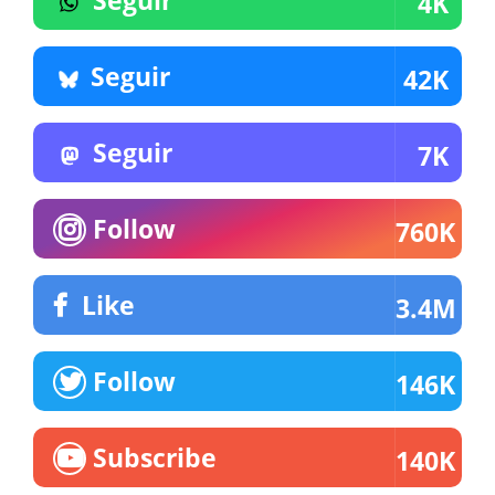
Seguir
4K
Seguir
42K
Seguir
7K
Follow
760K
Like
3.4M
Follow
146K
Subscribe
140K