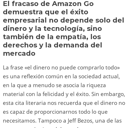
El fracaso de Amazon Go
o
m
p
o
n
tir
demuestra que el éxito
n
p
o
k
empresarial no depende solo del
k
dinero y la tecnología, sino
también de la empatía, los
derechos y la demanda del
mercado
La frase «el dinero no puede comprarlo todo»
es una reflexión común en la sociedad actual,
en la que a menudo se asocia la riqueza
material con la felicidad y el éxito. Sin embargo,
esta cita literaria nos recuerda que el dinero no
es capaz de proporcionarnos todo lo que
necesitamos. Tampoco a Jeff Bezos, una de las