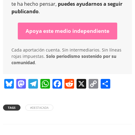
te ha hecho pensar,
puedes ayudarnos a seguir
publicando
.
Apoya este medio independiente
Cada aportación cuenta. Sin intermediarios. Sin líneas
rojas impuestas.
Solo periodismo sostenido por su
comunidad
.
Bl
M
T
W
F
R
X
C
C
u
a
el
h
a
e
o
o
e
st
e
at
c
d
p
m
TAGS
#DESTACADA
sk
o
gr
s
e
di
y
p
y
d
a
A
b
t
Li
ar
o
m
p
o
n
tir