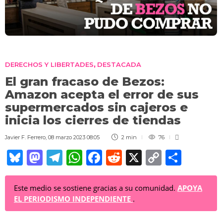
DERECHOS Y LIBERTADES
DESTACADA
,
El gran fracaso de Bezos:
Amazon acepta el error de sus
supermercados sin cajeros e
inicia los cierres de tiendas
Javier F. Ferrero
,
08 marzo 2023 08:05
2 min
76
Bl
M
T
W
F
R
X
C
C
u
a
el
h
a
e
o
o
e
st
e
at
c
d
p
m
Este medio se sostiene gracias a su comunidad.
APOYA
EL PERIODISMO INDEPENDIENTE
.
sk
o
gr
s
e
di
y
p
y
d
a
A
b
t
Li
ar