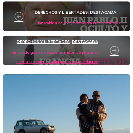
n
p
o
k
k
DERECHOS Y LIBERTADES
DESTACADA
,
Juan Pablo II ocultó y protegió a curas pedófilos
DERECHOS Y LIBERTADES
DESTACADA
,
En pie de guerra: más de un millón de personas
contra la reforma de las pensiones de Macron