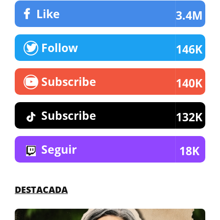
Like
3.4M
Follow
146K
Subscribe
140K
Subscribe
132K
Seguir
18K
DESTACADA