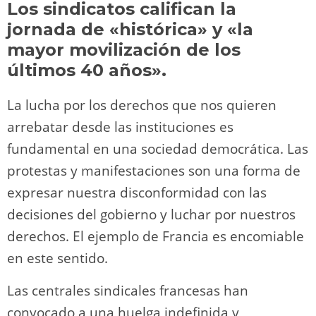
Los sindicatos califican la
o
m
p
o
n
tir
jornada de «histórica» y «la
n
p
o
k
mayor movilización de los
k
últimos 40 años».
La lucha por los derechos que nos quieren
arrebatar desde las instituciones es
fundamental en una sociedad democrática. Las
protestas y manifestaciones son una forma de
expresar nuestra disconformidad con las
decisiones del gobierno y luchar por nuestros
derechos. El ejemplo de Francia es encomiable
en este sentido.
Las centrales sindicales francesas han
convocado a una huelga indefinida y