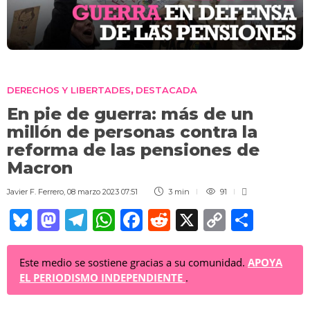
DERECHOS Y LIBERTADES
DESTACADA
,
En pie de guerra: más de un
millón de personas contra la
reforma de las pensiones de
Macron
Javier F. Ferrero
,
08 marzo 2023 07:51
3 min
91
Bl
M
T
W
F
R
X
C
C
u
a
el
h
a
e
o
o
e
st
e
at
c
d
p
m
Este medio se sostiene gracias a su comunidad.
APOYA
EL PERIODISMO INDEPENDIENTE
.
sk
o
gr
s
e
di
y
p
y
d
a
A
b
t
Li
ar