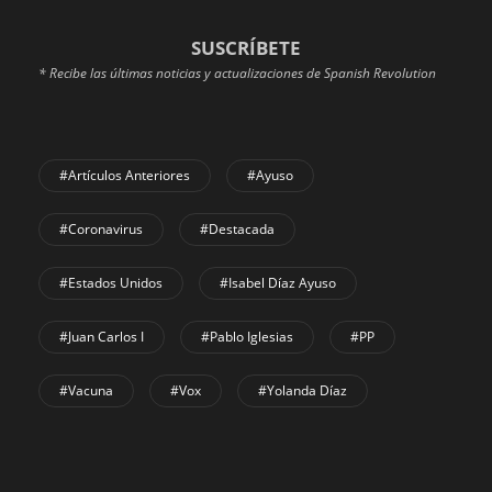
SUSCRÍBETE
* Recibe las últimas noticias y actualizaciones de Spanish Revolution
#Artículos Anteriores
#Ayuso
#coronavirus
#Destacada
#Estados Unidos
#Isabel Díaz Ayuso
#Juan Carlos I
#Pablo Iglesias
#PP
#Vacuna
#Vox
#Yolanda Díaz