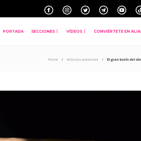
PORTADA
SECCIONES
VÍDEOS
CONVIÉRTETE EN ALI
Home
Artículos anteriores
El gran botín del d