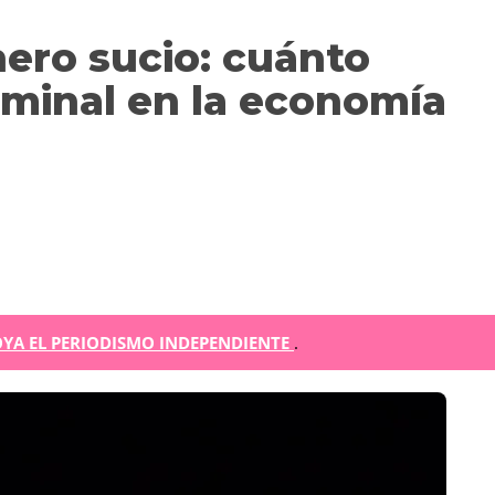
nero sucio: cuánto
riminal en la economía
m
YA EL PERIODISMO INDEPENDIENTE
.
r
ir