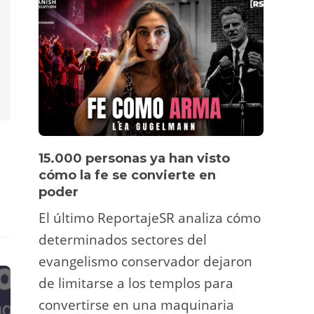
15.000 personas ya han visto
Víde
cómo la fe se convierte en
pers
poder
Un tu
El último ReportajeSR analiza cómo
Fermí
determinados sectores del
atrac
evangelismo conservador dejaron
y ani
de limitarse a los templos para
deco
convertirse en una maquinaria
viral