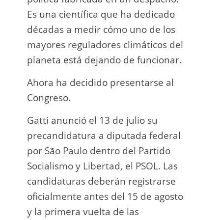
Es una científica que ha dedicado
incau
décadas a medir cómo uno de los
para 
mayores reguladores climáticos del
que l
planeta está dejando de funcionar.
En e
Ahora ha decidido presentarse al
Napo-
Congreso.
fuer
insp
Gatti anunció el 13 de julio su
fuer
precandidatura a diputada federal
afir
por São Paulo dentro del Partido
a los
Socialismo y Libertad, el PSOL. Las
teléf
candidaturas deberán registrarse
Quien
oficialmente antes del 15 de agosto
auto
y la primera vuelta de las
desar