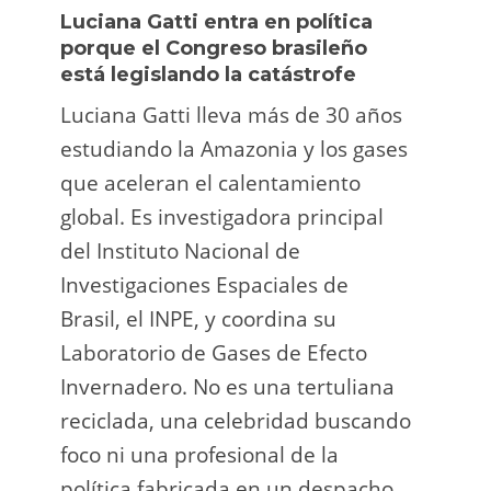
Luciana Gatti entra en política
Ecua
porque el Congreso brasileño
oro i
está legislando la catástrofe
la p
Luciana Gatti lleva más de 30 años
La A
estudiando la Amazonia y los gases
siend
que aceleran el calentamiento
ilega
global. Es investigadora principal
tarde
del Instituto Nacional de
direc
Investigaciones Espaciales de
Retro
Brasil, el INPE, y coordina su
camp
Laboratorio de Gases de Efecto
grup
Invernadero. No es una tertuliana
terri
reciclada, una celebridad buscando
prote
foco ni una profesional de la
guar
política fabricada en un despacho.
suert