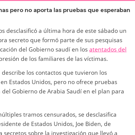
y
p
as pero no aporta las pruebas que esperaban
Li
ar
n
tir
os desclasificó a última hora de este sábado un
k
ra secreto que formó parte de sus pesquisas
icación del Gobierno saudí en los
atentados del
presión de los familiares de las víctimas.
describe los contactos que tuvieron los
s en Estados Unidos, pero no ofrece pruebas
n del Gobierno de Arabia Saudí en el plan para
múltiples tramos censurados, se desclasifica
sidente de Estados Unidos, Joe Biden, de
secretos sobre la investigación que llevó a