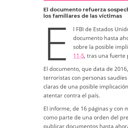
sk
o
gr
s
e
di
El documento refuerza sospech
y
d
a
A
b
t
E
los familiares de las víctimas
o
m
p
o
l FBI de Estados Unid
n
p
o
documento hasta aho
k
sobre la posible impl
11-S
, tras una fuerte 
El documento, que data de 2016, 
terroristas con personas saudíe
claras de una posible implicació
atentar contra el país.
El informe, de 16 páginas y con 
como parte de una orden del pre
publicar documentos hasta ahora 