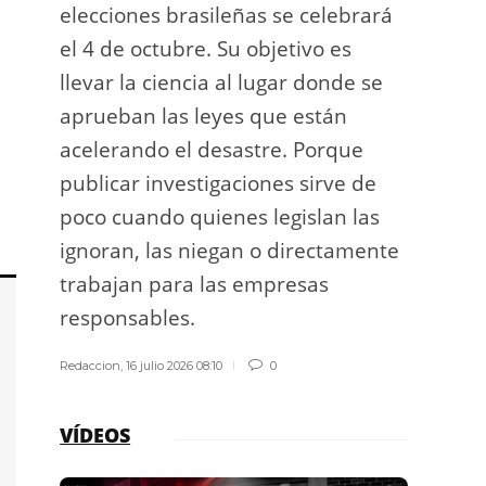
elecciones brasileñas se celebrará
a exp
el 4 de octubre. Su objetivo es
espac
llevar la ciencia al lugar donde se
Los d
aprueban las leyes que están
los g
acelerando el desastre. Porque
publicar investigaciones sirve de
Redacci
poco cuando quienes legislan las
ignoran, las niegan o directamente
trabajan para las empresas
responsables.
Redaccion
,
16 julio 2026 08:10
0
VÍDEOS