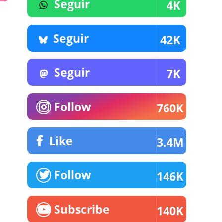
Seguir
4K
Seguir
42K
Seguir
7K
Follow
760K
Like
3.4M
Follow
146K
Subscribe
140K