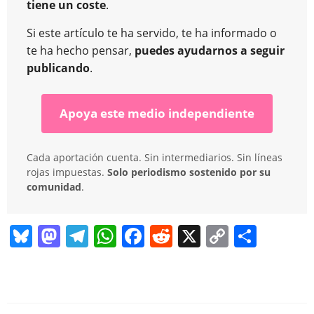
tiene un coste
.
Si este artículo te ha servido, te ha informado o
te ha hecho pensar,
puedes ayudarnos a seguir
publicando
.
Apoya este medio independiente
Cada aportación cuenta. Sin intermediarios. Sin líneas
rojas impuestas.
Solo periodismo sostenido por su
comunidad
.
Bl
M
T
W
F
R
X
C
C
u
a
el
h
a
e
o
o
e
st
e
at
c
d
p
m
sk
o
gr
s
e
di
y
p