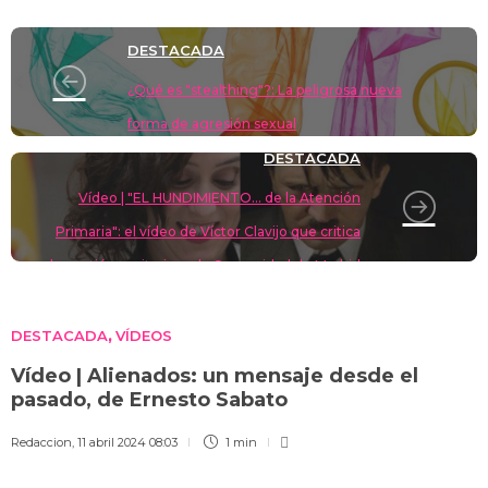
y
d
a
A
b
t
Li
ar
DESTACADA
o
m
p
o
n
tir
¿Qué es "stealthing"?: La peligrosa nueva
n
p
o
k
forma de agresión sexual
k
DESTACADA
Vídeo | "EL HUNDIMIENTO… de la Atención
Primaria": el vídeo de Víctor Clavijo que critica
la gestión sanitaria en la Comunidad de Madrid
DESTACADA
VÍDEOS
,
Vídeo | Alienados: un mensaje desde el
pasado, de Ernesto Sabato
Redaccion
,
11 abril 2024 08:03
1 min