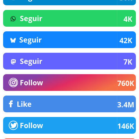
Seguir
4K
Seguir
42K
Seguir
7K
Follow
760K
Like
3.4M
Follow
146K