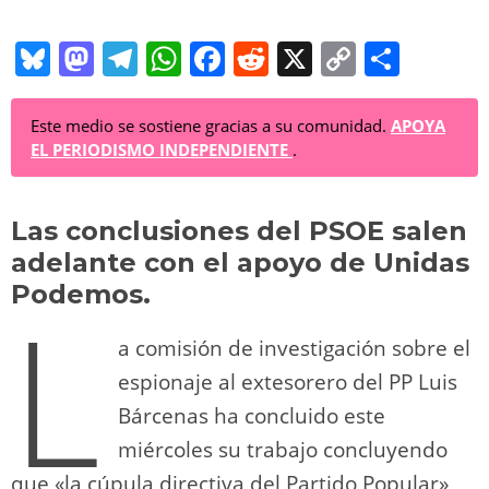
Bl
M
T
W
F
R
X
C
C
u
a
el
h
a
e
o
o
e
st
e
at
c
d
p
m
Este medio se sostiene gracias a su comunidad.
APOYA
EL PERIODISMO INDEPENDIENTE
.
sk
o
gr
s
e
di
y
p
y
d
a
A
b
t
Li
ar
Las conclusiones del PSOE salen
o
m
p
o
n
tir
adelante con el apoyo de Unidas
n
p
o
k
Podemos.
L
k
a comisión de investigación sobre el
espionaje al extesorero del PP Luis
Bárcenas ha concluido este
miércoles su trabajo concluyendo
que «la cúpula directiva del Partido Popular»,