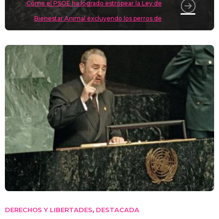
Cómo el PSOE ha logrado estropear la Ley de
Bienestar Animal excluyendo los perros de
caza
DERECHOS Y LIBERTADES
DESTACADA
,