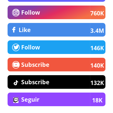
Follow
760K
Like
3.4M
Follow
146K
Subscribe
140K
Subscribe
132K
Seguir
18K