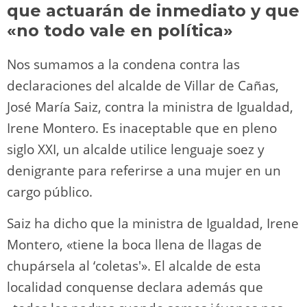
o
m
p
o
n
tir
que actuarán de inmediato y que
n
p
o
k
«no todo vale en política»
k
Nos sumamos a la condena contra las
declaraciones del alcalde de Villar de Cañas,
José María Saiz, contra la ministra de Igualdad,
Irene Montero. Es inaceptable que en pleno
siglo XXI, un alcalde utilice lenguaje soez y
denigrante para referirse a una mujer en un
cargo público.
Saiz ha dicho que la ministra de Igualdad, Irene
Montero, «tiene la boca llena de llagas de
chupársela al ‘coletas'». El alcalde de esta
localidad conquense declara además que