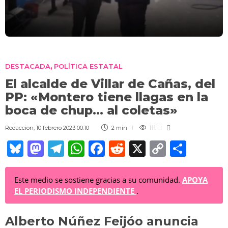
DESTACADA
POLÍTICA ESTATAL
,
El alcalde de Villar de Cañas, del
PP: «Montero tiene llagas en la
boca de chup… al coletas»
Redaccion
,
10 febrero 2023 00:10
2 min
111
Bl
M
T
W
F
R
X
C
C
u
a
el
h
a
e
o
o
e
st
e
at
c
d
p
m
Este medio se sostiene gracias a su comunidad.
APOYA
EL PERIODISMO INDEPENDIENTE
.
sk
o
gr
s
e
di
y
p
y
d
a
A
b
t
Li
ar
Alberto Núñez Feijóo anuncia