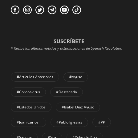
SUSCRÍBETE
* Recibe las últimas noticias y actualizaciones de Spanish Revolution
#Artículos Anteriores
#Ayuso
#coronavirus
#Destacada
#Estados Unidos
#Isabel Díaz Ayuso
#Juan Carlos I
#Pablo Iglesias
#PP
#Vacuna
#Vox
#Yolanda Díaz