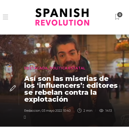
0
DESTACADA
,
POLÍTICA ESTATAL
Así son las miserias de
los ‘influencers’: editores
se rebelan contra la
explotación
Redaccion
,
03 mayo 2022 10:40
2 min
1413