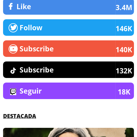
Like
3.4M
Follow
146K
Subscribe
140K
Subscribe
132K
Seguir
18K
DESTACADA