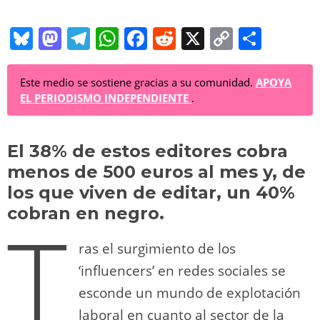
Bl
M
T
W
F
R
X
C
C
u
a
el
h
a
e
o
o
e
st
e
at
c
d
p
m
Este medio se sostiene gracias a su comunidad.
APOYA
EL PERIODISMO INDEPENDIENTE
.
sk
o
gr
s
e
di
y
p
y
d
a
A
b
t
Li
ar
El 38% de estos editores cobra
o
m
p
o
n
tir
menos de 500 euros al mes y, de
n
p
o
k
los que viven de editar, un 40%
k
cobran en negro.
T
ras el surgimiento de los
‘influencers’ en redes sociales se
esconde un mundo de explotación
laboral en cuanto al sector de la