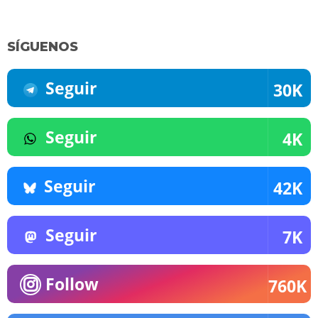
SÍGUENOS
Seguir
30K
Seguir
4K
Seguir
42K
Seguir
7K
Follow
760K