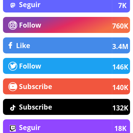
Seguir
7K
Follow
760K
Like
3.4M
Follow
146K
Subscribe
140K
Subscribe
132K
Seguir
18K