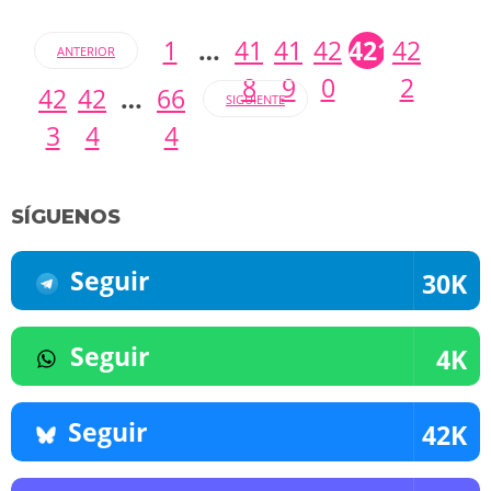
1
…
41
41
42
421
42
ANTERIOR
8
9
0
2
42
42
…
66
SIGUIENTE
3
4
4
SÍGUENOS
Seguir
30K
Seguir
4K
Seguir
42K