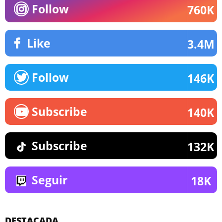
Follow
760K
Like
3.4M
Follow
146K
Subscribe
140K
Subscribe
132K
Seguir
18K
DESTACADA