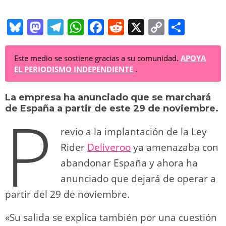
Bl
M
T
W
F
R
X
C
C
u
a
el
h
a
e
o
o
e
st
e
at
c
d
p
m
Este medio se sostiene gracias a su comunidad.
APOYA
EL PERIODISMO INDEPENDIENTE
.
sk
o
gr
s
e
di
y
p
y
d
a
A
b
t
Li
ar
La empresa ha anunciado que se marchará
P
de España a partir de este 29 de noviembre.
o
m
p
o
n
tir
n
p
o
k
revio a la implantación de la Ley
Rider
Deliveroo
k
ya amenazaba con
abandonar España y ahora ha
anunciado que dejará de operar a
partir del 29 de noviembre.
«Su salida se explica también por una cuestión