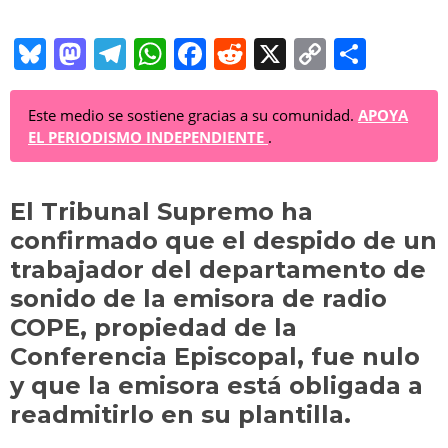
Bl
M
T
W
F
R
X
C
C
u
a
el
h
a
e
o
o
e
st
e
at
c
d
p
m
Este medio se sostiene gracias a su comunidad.
APOYA
EL PERIODISMO INDEPENDIENTE
.
sk
o
gr
s
e
di
y
p
y
d
a
A
b
t
Li
ar
El Tribunal Supremo ha
o
m
p
o
n
tir
confirmado que el despido de un
n
p
o
k
trabajador del departamento de
k
sonido de la emisora de radio
COPE, propiedad de la
Conferencia Episcopal, fue nulo
y que la emisora está obligada a
readmitirlo en su plantilla.