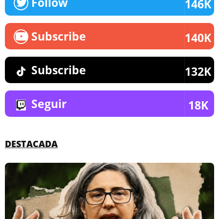
Follow
146K
Subscribe
140K
Subscribe
132K
Seguir
18K
DESTACADA