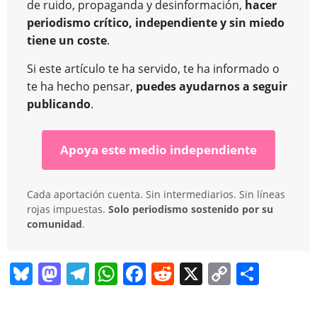
de ruido, propaganda y desinformación,
hacer
periodismo crítico, independiente y sin miedo
tiene un coste
.
Si este artículo te ha servido, te ha informado o
te ha hecho pensar,
puedes ayudarnos a seguir
publicando
.
Apoya este medio independiente
Cada aportación cuenta. Sin intermediarios. Sin líneas
rojas impuestas.
Solo periodismo sostenido por su
comunidad
.
Bl
M
T
W
F
R
X
C
C
u
a
el
h
a
e
o
o