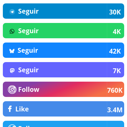
Seguir
30K
Seguir
4K
Seguir
42K
Seguir
7K
Follow
760K
Like
3.4M