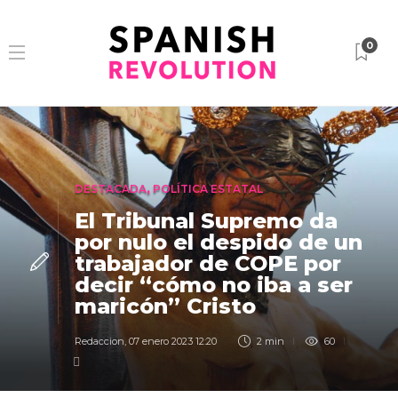
0
DESTACADA
,
POLÍTICA ESTATAL
El Tribunal Supremo da
por nulo el despido de un
trabajador de COPE por
decir “cómo no iba a ser
maricón” Cristo
Redaccion
,
07 enero 2023 12:20
2 min
60