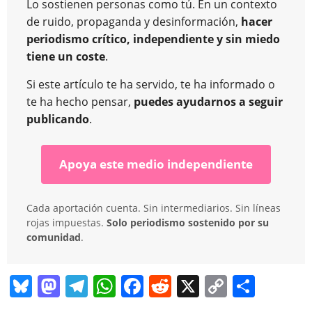
Lo sostienen personas como tú. En un contexto
de ruido, propaganda y desinformación,
hacer
periodismo crítico, independiente y sin miedo
tiene un coste
.
Si este artículo te ha servido, te ha informado o
te ha hecho pensar,
puedes ayudarnos a seguir
publicando
.
Apoya este medio independiente
Cada aportación cuenta. Sin intermediarios. Sin líneas
rojas impuestas.
Solo periodismo sostenido por su
comunidad
.
Bl
M
T
W
F
R
X
C
C
u
a
el
h
a
e
o
o