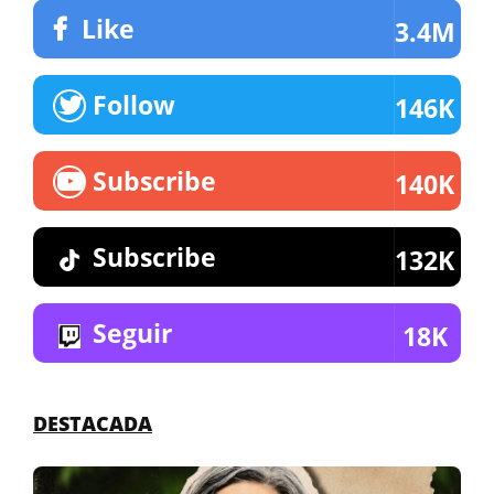
Like
3.4M
Follow
146K
Subscribe
140K
Subscribe
132K
Seguir
18K
DESTACADA