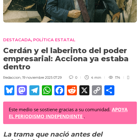
DESTACADA
POLÍTICA ESTATAL
,
Cerdán y el laberinto del poder
empresarial: Acciona ya estaba
dentro
Redaccion
,
19 noviembre 2025 07:29
0
4 min
174
Bl
M
T
W
F
R
X
C
C
u
a
el
h
a
e
o
o
e
st
e
at
c
d
p
m
Este medio se sostiene gracias a su comunidad.
APOYA
EL PERIODISMO INDEPENDIENTE
.
sk
o
gr
s
e
di
y
p
y
d
a
A
b
t
Li
ar
La trama que nació antes del