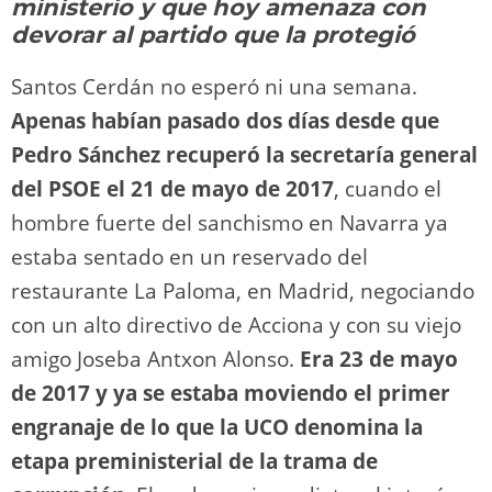
o
m
p
o
n
tir
ministerio y que hoy amenaza con
n
p
o
k
devorar al partido que la protegió
k
Santos Cerdán no esperó ni una semana.
Apenas habían pasado dos días desde que
Pedro Sánchez recuperó la secretaría general
del PSOE el 21 de mayo de 2017
, cuando el
hombre fuerte del sanchismo en Navarra ya
estaba sentado en un reservado del
restaurante La Paloma, en Madrid, negociando
con un alto directivo de Acciona y con su viejo
amigo Joseba Antxon Alonso.
Era 23 de mayo
de 2017 y ya se estaba moviendo el primer
engranaje de lo que la UCO denomina la
etapa preministerial de la trama de