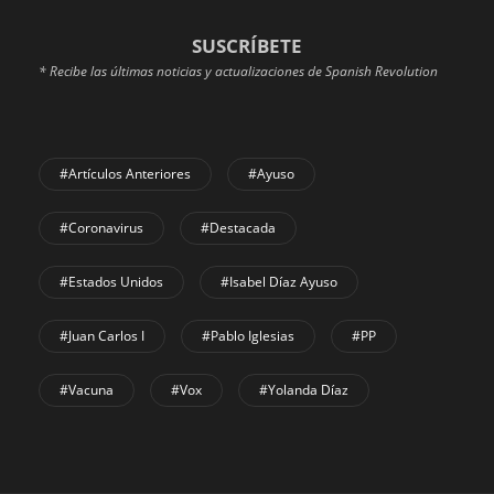
SUSCRÍBETE
* Recibe las últimas noticias y actualizaciones de Spanish Revolution
#Artículos Anteriores
#Ayuso
#coronavirus
#Destacada
#Estados Unidos
#Isabel Díaz Ayuso
#Juan Carlos I
#Pablo Iglesias
#PP
#Vacuna
#Vox
#Yolanda Díaz