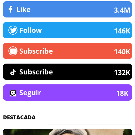
Like
3.4M
Follow
146K
Subscribe
140K
Subscribe
132K
Seguir
18K
DESTACADA