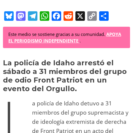
Bl
M
T
W
F
R
X
C
C
u
a
el
h
a
e
o
o
e
st
e
at
c
d
p
m
Este medio se sostiene gracias a su comunidad.
APOYA
EL PERIODISMO INDEPENDIENTE
.
sk
o
gr
s
e
di
y
p
y
d
a
A
b
t
Li
ar
La
policía de Idaho arrestó el
o
m
p
o
n
tir
sábado a 31 miembros del grupo
n
p
o
k
de odio Front Patriot en un
k
evento del Orgullo.
L
a policía de Idaho detuvo a 31
miembros del grupo supremacista y
de ideología extremista de derecha
de Front Patriot en un acto del