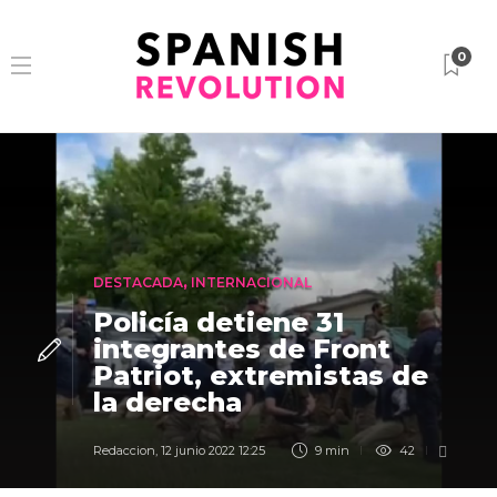
0
DESTACADA
,
INTERNACIONAL
Policía detiene 31
integrantes de Front
Patriot, extremistas de
la derecha
Redaccion
,
12 junio 2022 12:25
9 min
42