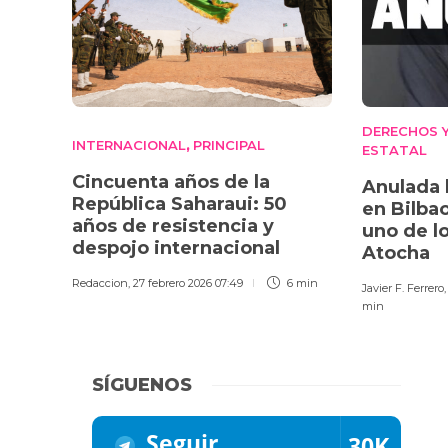
DERECHOS Y
INTERNACIONAL
PRINCIPAL
,
ESTATAL
Cincuenta años de la
Anulada l
República Saharaui: 50
en Bilba
años de resistencia y
uno de l
despojo internacional
Atocha
Redaccion
,
27 febrero 2026 07:49
6 min
Javier F. Ferrero
min
SÍGUENOS
Seguir
30K