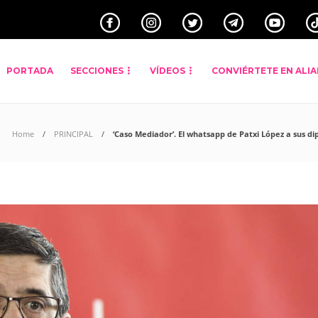
PORTADA
SECCIONES
VÍDEOS
CONVIÉRTETE EN ALI
Home
PRINCIPAL
‘Caso Mediador’. El whatsapp de Patxi López a sus 