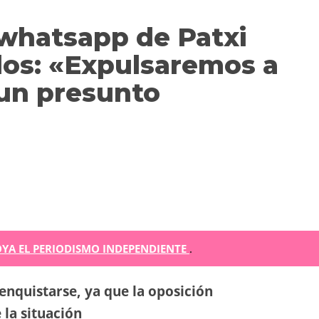
 whatsapp de Patxi
dos: «Expulsaremos a
 un presunto
m
YA EL PERIODISMO INDEPENDIENTE
.
r
enquistarse, ya que la oposición
ir
 la situación