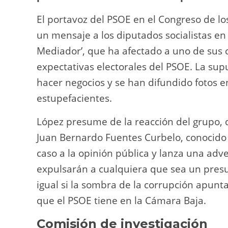
n
p
o
k
El portavoz del PSOE en el Congreso de lo
k
un mensaje a los diputados socialistas en
Mediador’, que ha afectado a uno de sus
expectativas electorales del PSOE. La sup
hacer negocios y se han difundido fotos 
estupefacientes.
López presume de la reacción del grupo, 
Juan Bernardo Fuentes Curbelo, conocido c
caso a la opinión pública y lanza una adv
expulsarán a cualquiera que sea un presun
igual si la sombra de la corrupción apunt
que el PSOE tiene en la Cámara Baja.
Comisión de investigación