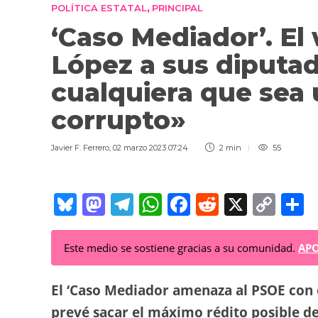
POLÍTICA ESTATAL
PRINCIPAL
,
‘Caso Mediador’. El
López a sus diputa
cualquiera que sea
corrupto»
Javier F. Ferrero
,
02 marzo 2023 07:24
2 min
55
Bl
M
T
W
F
R
X
C
C
u
a
el
h
a
e
o
o
e
st
e
at
c
d
p
Este medio se sostiene gracias a su comunidad.
APO
sk
o
gr
s
e
di
y
p
y
d
a
A
b
t
Li
a
El ‘Caso Mediador amenaza al PSOE con 
o
m
p
o
n
t
prevé sacar el máximo rédito posible de