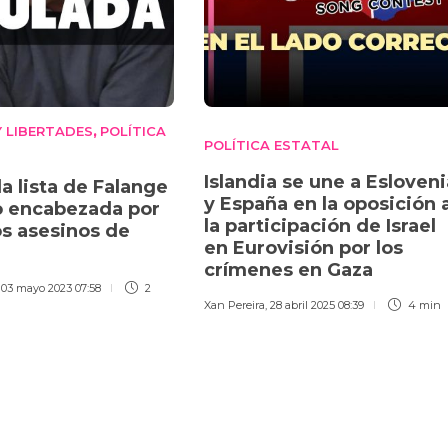
 LIBERTADES
POLÍTICA
,
POLÍTICA ESTATAL
Islandia se une a Esloveni
a lista de Falange
y España en la oposición 
o encabezada por
la participación de Israel
os asesinos de
en Eurovisión por los
crímenes en Gaza
,
03 mayo 2023 07:58
2
Xan Pereira
,
28 abril 2025 08:39
4 min