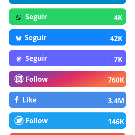
Seguir
4K
Seguir
42K
Seguir
7K
Follow
760K
Like
3.4M
Follow
146K