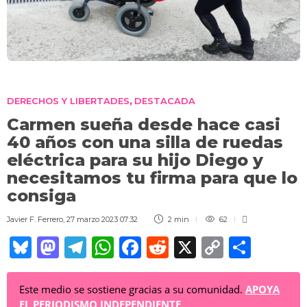
DERECHOS Y LIBERTADES
DESTACADA
,
Carmen sueña desde hace casi
40 años con una silla de ruedas
eléctrica para su hijo Diego y
necesitamos tu firma para que lo
consiga
Javier F. Ferrero
,
27 marzo 2023 07:32
2 min
62
Bl
M
T
W
F
R
X
C
C
u
a
el
h
a
e
o
o
e
st
e
at
c
d
p
m
Este medio se sostiene gracias a su comunidad.
APOYA
EL PERIODISMO INDEPENDIENTE
.