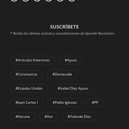
SUSCRÍBETE
* Recibe las últimas noticias y actualizaciones de Spanish Revolution
#Artículos Anteriores
#Ayuso
#coronavirus
#Destacada
#Estados Unidos
#Isabel Díaz Ayuso
#Juan Carlos I
#Pablo Iglesias
#PP
#Vacuna
#Vox
#Yolanda Díaz