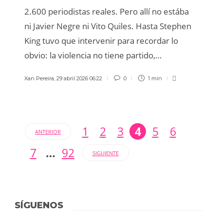
2.600 periodistas reales. Pero allí no estába
ni Javier Negre ni Vito Quiles. Hasta Stephen
King tuvo que intervenir para recordar lo
obvio: la violencia no tiene partido,…
Xan Pereira
,
29 abril 2026 06:22
0
1 min
1
2
3
4
5
6
ANTERIOR
7
…
92
SIGUIENTE
SÍGUENOS