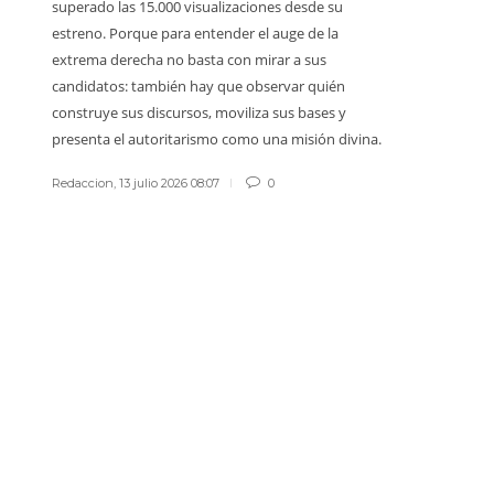
superado las 15.000 visualizaciones desde su
vida ajena 
estreno. Porque para entender el auge de la
sadismo ta
extrema derecha no basta con mirar a sus
Redaccion
,
1
candidatos: también hay que observar quién
construye sus discursos, moviliza sus bases y
presenta el autoritarismo como una misión divina.
Redaccion
,
13 julio 2026 08:07
0