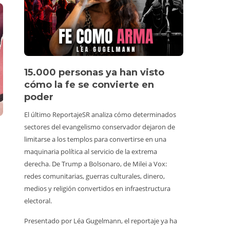
15.000 personas ya han visto
Vídeo 
cómo la fe se convierte en
perso
poder
Un turista 
El último ReportajeSR analiza cómo determinados
estuviera e
sectores del evangelismo conservador dejaron de
y animales
limitarse a los templos para convertirse en una
un vídeo vi
maquinaria política al servicio de la extrema
consumiend
derecha. De Trump a Bolsonaro, de Milei a Vox:
Además, co
redes comunitarias, guerras culturales, dinero,
prohibido h
medios y religión convertidos en infraestructura
tiene alred
electoral.
de irrespon
Presentado por Léa Gugelmann, el reportaje ya ha
normalizada