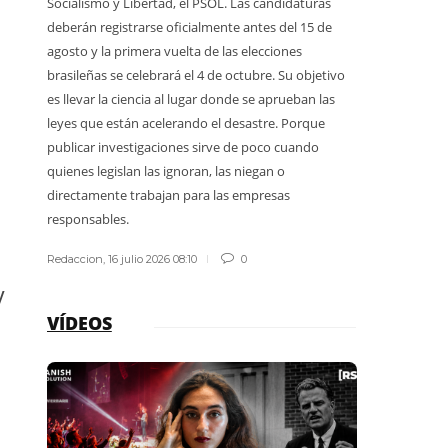
Socialismo y Libertad, el PSOL. Las candidaturas
Quienes de
deberán registrarse oficialmente antes del 15 de
terminaron
agosto y la primera vuelta de las elecciones
explicar qu
brasileñas se celebrará el 4 de octubre. Su objetivo
protegiendo
es llevar la ciencia al lugar donde se aprueban las
guardaparqu
leyes que están acelerando el desastre. Porque
publicar investigaciones sirve de poco cuando
Redaccion
,
1
quienes legislan las ignoran, las niegan o
directamente trabajan para las empresas
responsables.
Redaccion
,
16 julio 2026 08:10
0
y
VÍDEOS