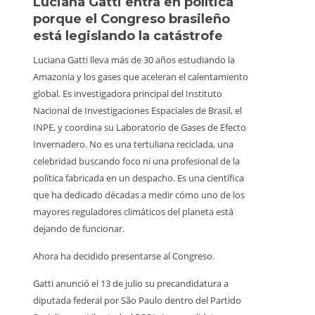
Luciana Gatti entra en política
Ecuado
porque el Congreso brasileño
al oro 
está legislando la catástrofe
quiene
Luciana Gatti lleva más de 30 años estudiando la
La Amazoni
Amazonia y los gases que aceleran el calentamiento
la minería i
global. Es investigadora principal del Instituto
responde a
Nacional de Investigaciones Espaciales de Brasil, el
lado. Retr
INPE, y coordina su Laboratorio de Gases de Efecto
clandestin
Invernadero. No es una tertuliana reciclada, una
territorios
celebridad buscando foco ni una profesional de la
ellos, 598
política fabricada en un despacho. Es una científica
sin capacid
que ha dedicado décadas a medir cómo uno de los
medios par
mayores reguladores climáticos del planeta está
llevan fusil
dejando de funcionar.
En el Parq
Ahora ha decidido presentarse al Congreso.
trabajador
inspección
Gatti anunció el 13 de julio su precandidatura a
afirmaron 
diputada federal por São Paulo dentro del Partido
Les quitaro