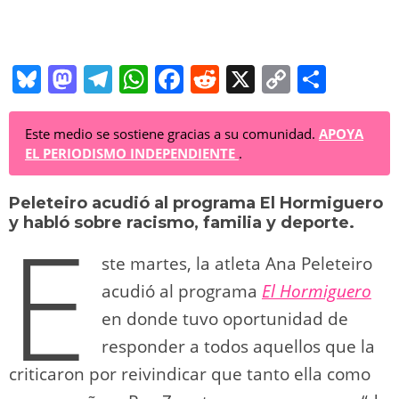
Bl
M
T
W
F
R
X
C
C
u
a
el
h
a
e
o
o
e
st
e
at
c
d
p
m
Este medio se sostiene gracias a su comunidad.
APOYA
EL PERIODISMO INDEPENDIENTE
.
sk
o
gr
s
e
di
y
p
y
d
a
A
b
t
Li
ar
Peleteiro acudió al programa El Hormiguero
E
y habló sobre racismo, familia y deporte.
o
m
p
o
n
tir
n
p
o
k
ste martes, la atleta Ana Peleteiro
acudió al programa
k
El Hormiguero
en donde tuvo oportunidad de
responder a todos aquellos que la
criticaron por reivindicar que tanto ella como