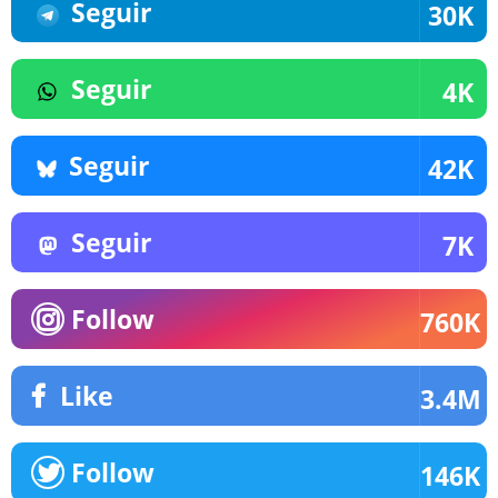
Seguir
30K
Seguir
4K
Seguir
42K
Seguir
7K
Follow
760K
Like
3.4M
Follow
146K