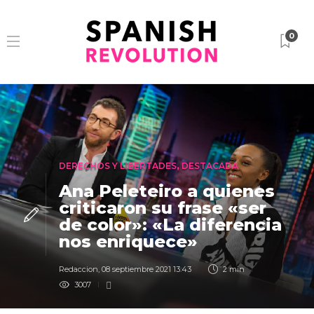
0
DERECHOS Y LIBERTADES
,
DESTACADA
Ana Peleteiro a quienes
criticaron su frase «ser
de color»: «La diferencia
nos enriquece»
Redaccion
,
08 septiembre 2021 13:43
2 min
3007