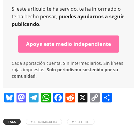
Si este artículo te ha servido, te ha informado o
te ha hecho pensar,
puedes ayudarnos a seguir
publicando
.
Apoya este medio independiente
Cada aportación cuenta. Sin intermediarios. Sin líneas
rojas impuestas.
Solo periodismo sostenido por su
comunidad
.
Bl
M
T
W
F
R
X
C
C
u
a
el
h
a
e
o
o
e
st
e
at
c
d
p
m
TAGS
#EL HORMIGUERO
#PELETEIRO
sk
o
gr
s
e
di
y
p