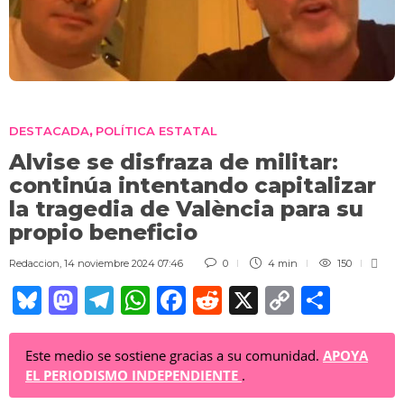
DESTACADA
POLÍTICA ESTATAL
,
Alvise se disfraza de militar:
continúa intentando capitalizar
la tragedia de València para su
propio beneficio
Redaccion
,
14 noviembre 2024 07:46
0
4 min
150
Bl
M
T
W
F
R
X
C
C
u
a
el
h
a
e
o
o
e
st
e
at
c
d
p
m
Este medio se sostiene gracias a su comunidad.
APOYA
EL PERIODISMO INDEPENDIENTE
.
sk
o
gr
s
e
di
y
p