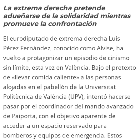
y
d
a
A
b
t
Li
ar
La extrema derecha pretende
o
m
p
o
n
tir
adueñarse de la solidaridad mientras
n
p
o
k
promueve la confrontación
k
El eurodiputado de extrema derecha Luis
Pérez Fernández, conocido como Alvise, ha
vuelto a protagonizar un episodio de cinismo
sin límite, esta vez en València. Bajo el pretexto
de «llevar comida caliente» a las personas
alojadas en el pabellón de la Universitat
Politècnica de València (UPV), intentó hacerse
pasar por el coordinador del mando avanzado
de Paiporta, con el objetivo aparente de
acceder a un espacio reservado para
bomberos y equipos de emergencia. Estos