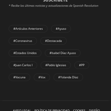
* Recibe las últimas noticias y actualizaciones de Spanish Revolution
#Artículos Anteriores
#Ayuso
#coronavirus
#Destacada
#Estados Unidos
#Isabel Díaz Ayuso
#Juan Carlos I
#Pablo Iglesias
#PP
#Vacuna
#Vox
#Yolanda Díaz
AVISO LEGAL
POLÍTICA DE PRIVACIDAD
COOKIES
DISEÑO