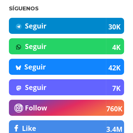
SÍGUENOS
Seguir
30K
Seguir
4K
Seguir
42K
Seguir
7K
Follow
760K
Like
3.4M