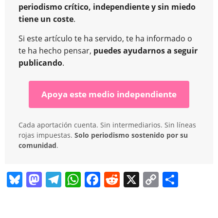
periodismo crítico, independiente y sin miedo
tiene un coste
.
Si este artículo te ha servido, te ha informado o
te ha hecho pensar,
puedes ayudarnos a seguir
publicando
.
Apoya este medio independiente
Cada aportación cuenta. Sin intermediarios. Sin líneas
rojas impuestas.
Solo periodismo sostenido por su
comunidad
.
Bl
M
T
W
F
R
X
C
C
u
a
el
h
a
e
o
o
e
st
e
at
c
d
p
m