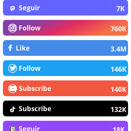
Seguir
7K
Follow
760K
Like
3.4M
Follow
146K
Subscribe
140K
Subscribe
132K
Seguir
18K