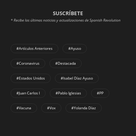
SUSCRÍBETE
* Recibe las últimas noticias y actualizaciones de Spanish Revolution
#Artículos Anteriores
#Ayuso
#coronavirus
#Destacada
#Estados Unidos
#Isabel Díaz Ayuso
#Juan Carlos I
#Pablo Iglesias
#PP
#Vacuna
#Vox
#Yolanda Díaz