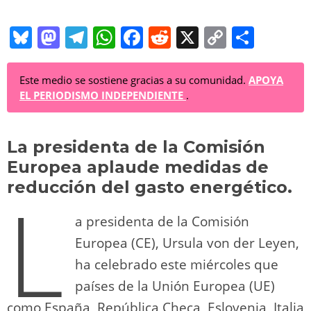
Bl
M
T
W
F
R
X
C
C
u
a
el
h
a
e
o
o
e
st
e
at
c
d
p
m
Este medio se sostiene gracias a su comunidad.
APOYA
EL PERIODISMO INDEPENDIENTE
.
sk
o
gr
s
e
di
y
p
y
d
a
A
b
t
Li
ar
La presidenta de la Comisión
o
m
p
o
n
tir
Europea aplaude medidas de
n
p
o
k
reducción del gasto energético.
L
k
a presidenta de la Comisión
Europea (CE), Ursula von der Leyen,
ha celebrado este miércoles que
países de la Unión Europea (UE)
como España, República Checa, Eslovenia, Italia