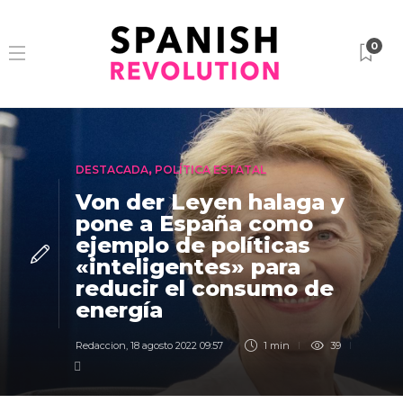
0
DESTACADA
,
POLÍTICA ESTATAL
Von der Leyen halaga y
pone a España como
ejemplo de políticas
«inteligentes» para
reducir el consumo de
energía
Redaccion
,
18 agosto 2022 09:57
1 min
39