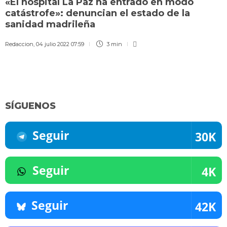
«El hospital La Paz ha entrado en modo
catástrofe»: denuncian el estado de la
sanidad madrileña
Redaccion
,
04 julio 2022 07:59
3 min
SÍGUENOS
Seguir
30K
Seguir
4K
Seguir
42K