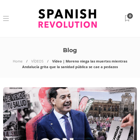
0
Blog
Home
VÍDEOS
Vídeo | Moreno niega las muertes mientras
Andalucía grita que la sanidad pública se cae a pedazos