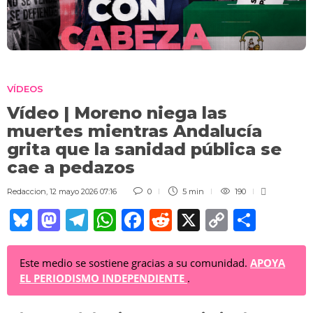
VÍDEOS
Vídeo | Moreno niega las
muertes mientras Andalucía
grita que la sanidad pública se
cae a pedazos
Redaccion
,
12 mayo 2026 07:16
0
5 min
190
Bl
M
T
W
F
R
X
C
C
u
a
el
h
a
e
o
o
e
st
e
at
c
d
p
m
Este medio se sostiene gracias a su comunidad.
APOYA
EL PERIODISMO INDEPENDIENTE
.
sk
o
gr
s
e
di
y
p
y
d
a
A
b
t
Li
ar