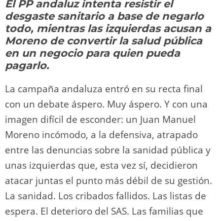
El PP andaluz intenta resistir el
o
m
p
o
n
tir
desgaste sanitario a base de negarlo
n
p
o
k
todo, mientras las izquierdas acusan a
k
Moreno de convertir la salud pública
en un negocio para quien pueda
pagarlo.
La campaña andaluza entró en su recta final
con un debate áspero. Muy áspero. Y con una
imagen difícil de esconder: un Juan Manuel
Moreno incómodo, a la defensiva, atrapado
entre las denuncias sobre la sanidad pública y
unas izquierdas que, esta vez sí, decidieron
atacar juntas el punto más débil de su gestión.
La sanidad. Los cribados fallidos. Las listas de
espera. El deterioro del SAS. Las familias que