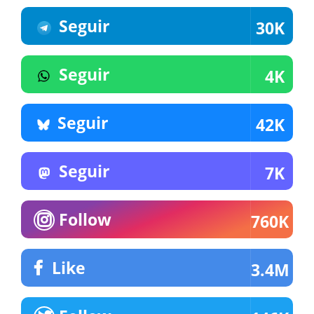
Seguir
30K
Seguir
4K
Seguir
42K
Seguir
7K
Follow
760K
Like
3.4M