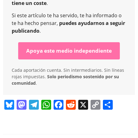
tiene un coste
.
Si este artículo te ha servido, te ha informado o
te ha hecho pensar,
puedes ayudarnos a seguir
publicando
.
Apoya este medio independiente
Cada aportación cuenta. Sin intermediarios. Sin líneas
rojas impuestas.
Solo periodismo sostenido por su
comunidad
.
Bl
M
T
W
F
R
X
C
C
u
a
el
h
a
e
o
o
e
st
e
at
c
d
p
m
sk
o
gr
s
e
di
y
p