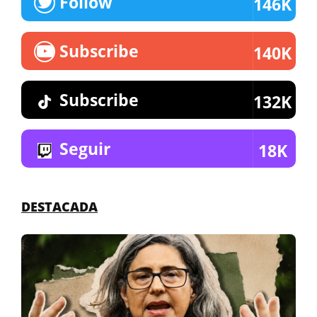
Follow
146K
Subscribe
140K
Subscribe
132K
Seguir
18K
DESTACADA