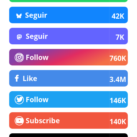
Seguir
42K
Seguir
7K
Follow
760K
Like
3.4M
Follow
146K
Subscribe
140K