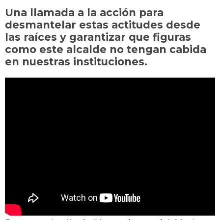
y
d
a
A
b
t
Li
ar
Una llamada a la acción para
o
m
p
o
n
tir
desmantelar estas actitudes desde
n
p
o
k
las raíces y garantizar que figuras
k
como este alcalde no tengan cabida
en nuestras instituciones.