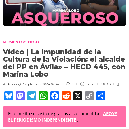
MOMENTOS HECD
Vídeo | La impunidad de la
Cultura de la Violación: el alcalde
del PP en Ávila» – HECD 445, con
Marina Lobo
Redaccion
,
03 septiembre 2024 07:34
0
1 min
63
Bl
M
T
W
F
R
X
C
C
u
a
el
h
a
e
o
o
e
st
e
at
c
d
p
m
Este medio se sostiene gracias a su comunidad.
APOYA
EL PERIODISMO INDEPENDIENTE
.
sk
o
gr
s
e
di
y
p