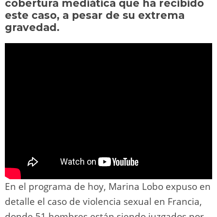
o
m
p
o
n
tir
cobertura mediática que ha recibido
n
p
o
k
este caso, a pesar de su extrema
k
gravedad.
En el programa de hoy, Marina Lobo expuso en
detalle el caso de violencia sexual en Francia,
donde 51 hombres están siendo juzgados por