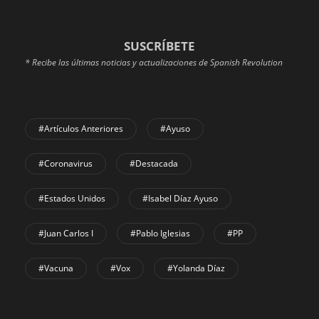
SUSCRÍBETE
* Recibe las últimas noticias y actualizaciones de Spanish Revolution
#Artículos Anteriores
#Ayuso
#coronavirus
#Destacada
#Estados Unidos
#Isabel Díaz Ayuso
#Juan Carlos I
#Pablo Iglesias
#PP
#Vacuna
#Vox
#Yolanda Díaz