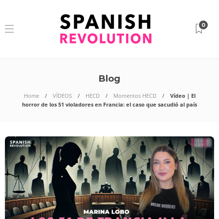
0
Blog
Home
VÍDEOS
HECD
Momentos HECD
Vídeo | El
horror de los 51 violadores en Francia: el caso que sacudió al país