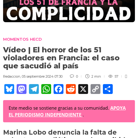
MOMENTOS HECD
Vídeo | El horror de los 51
violadores en Francia: el caso
que sacudió al país
Redaccion
,
05 septiembre 2024 07:30
0
2 min
57
Bl
M
T
W
F
R
X
C
C
u
a
el
h
a
e
o
o
e
st
e
at
c
d
p
m
Este medio se sostiene gracias a su comunidad.
APOYA
EL PERIODISMO INDEPENDIENTE
.
sk
o
gr
s
e
di
y
p
y
d
a
A
b
t
Li
ar
Marina Lobo denuncia la falta de