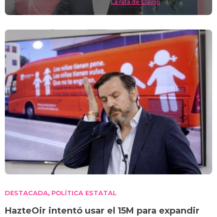
La rata de Clavijo
DESTACADA
POLÍTICA ESTATAL
,
HazteOir intentó usar el 15M para expandir