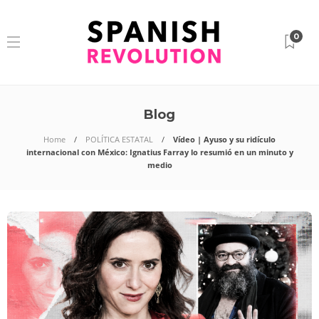
0
Blog
Home
POLÍTICA ESTATAL
Vídeo | Ayuso y su ridículo
internacional con México: Ignatius Farray lo resumió en un minuto y
medio