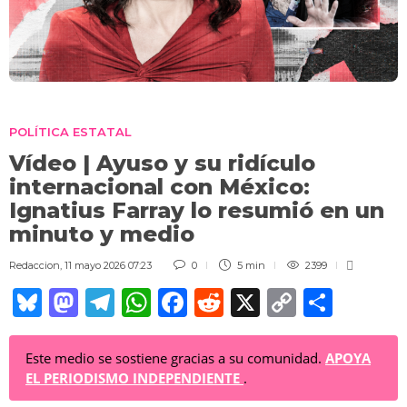
POLÍTICA ESTATAL
Vídeo | Ayuso y su ridículo
internacional con México:
Ignatius Farray lo resumió en un
minuto y medio
Redaccion
,
11 mayo 2026 07:23
0
5 min
2399
Bl
M
T
W
F
R
X
C
C
u
a
el
h
a
e
o
o
e
st
e
at
c
d
p
m
Este medio se sostiene gracias a su comunidad.
APOYA
EL PERIODISMO INDEPENDIENTE
.
sk
o
gr
s
e
di
y
p