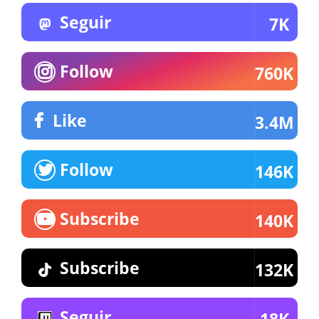
Seguir
7K
Follow
760K
Like
3.4M
Follow
146K
Subscribe
140K
Subscribe
132K
Seguir