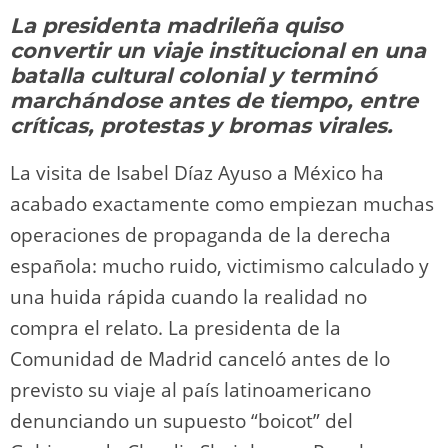
y
d
a
A
b
t
Li
ar
La presidenta madrileña quiso
o
m
p
o
n
tir
convertir un viaje institucional en una
n
p
o
k
batalla cultural colonial y terminó
k
marchándose antes de tiempo, entre
críticas, protestas y bromas virales.
La visita de Isabel Díaz Ayuso a México ha
acabado exactamente como empiezan muchas
operaciones de propaganda de la derecha
española: mucho ruido, victimismo calculado y
una huida rápida cuando la realidad no
compra el relato. La presidenta de la
Comunidad de Madrid canceló antes de lo
previsto su viaje al país latinoamericano
denunciando un supuesto “boicot” del