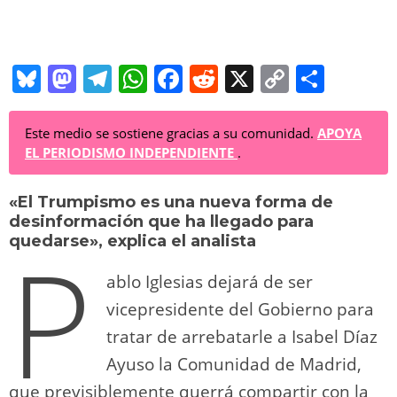
Bl
M
T
W
F
R
X
C
C
u
a
el
h
a
e
o
o
e
st
e
at
c
d
p
m
Este medio se sostiene gracias a su comunidad.
APOYA
EL PERIODISMO INDEPENDIENTE
.
sk
o
gr
s
e
di
y
p
y
d
a
A
b
t
Li
ar
«El Trumpismo es una nueva forma de
desinformación que ha llegado para
o
m
p
o
n
tir
P
quedarse», explica el analista
n
p
o
k
ablo Iglesias dejará de ser
k
vicepresidente del Gobierno para
tratar de arrebatarle a Isabel Díaz
Ayuso la Comunidad de Madrid,
que previsiblemente querrá compartir con la