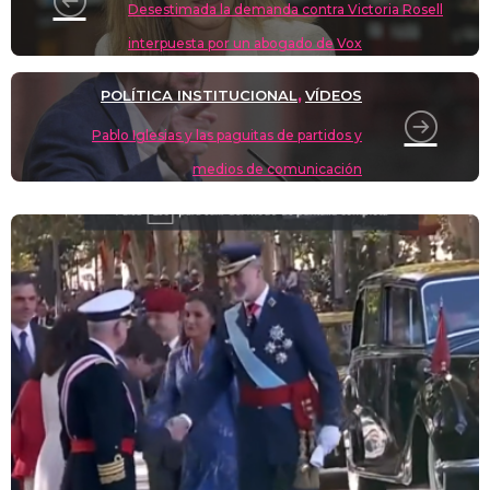
Desestimada la demanda contra Victoria Rosell
k
interpuesta por un abogado de Vox
POLÍTICA INSTITUCIONAL
VÍDEOS
,
Pablo Iglesias y las paguitas de partidos y
medios de comunicación