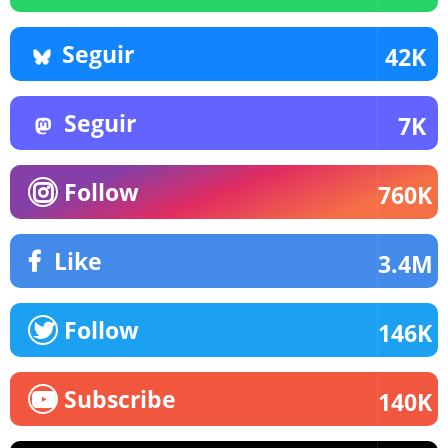
Seguir
42K
Seguir
7K
Follow
760K
Like
3.4M
Follow
146K
Subscribe
140K