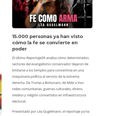
15.000 personas ya han visto
Vídeo 
cómo la fe se convierte en
perso
poder
Un turista 
El último ReportajeSR analiza cómo determinados
estuviera e
sectores del evangelismo conservador dejaron de
y animales
limitarse a los templos para convertirse en una
un vídeo vi
maquinaria política al servicio de la extrema
consumiend
derecha. De Trump a Bolsonaro, de Milei a Vox:
Además, co
redes comunitarias, guerras culturales, dinero,
prohibido h
medios y religión convertidos en infraestructura
tiene alred
electoral.
de irrespon
Presentado por Léa Gugelmann, el reportaje ya ha
normalizada