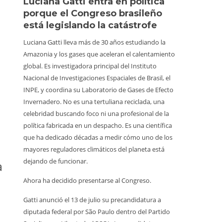
Luciana Gatti entra en política
Ecuado
porque el Congreso brasileño
al oro 
está legislando la catástrofe
quiene
Luciana Gatti lleva más de 30 años estudiando la
La Amazoni
Amazonia y los gases que aceleran el calentamiento
la minería i
global. Es investigadora principal del Instituto
responde a
Nacional de Investigaciones Espaciales de Brasil, el
lado. Retr
INPE, y coordina su Laboratorio de Gases de Efecto
clandestin
Invernadero. No es una tertuliana reciclada, una
territorios
celebridad buscando foco ni una profesional de la
ellos, 598
política fabricada en un despacho. Es una científica
sin capacid
que ha dedicado décadas a medir cómo uno de los
medios par
mayores reguladores climáticos del planeta está
llevan fusil
dejando de funcionar.
a
En el Parq
Ahora ha decidido presentarse al Congreso.
trabajador
inspección
Gatti anunció el 13 de julio su precandidatura a
afirmaron 
diputada federal por São Paulo dentro del Partido
Les quitaro