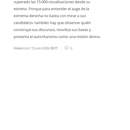
superado las 15.000 visualizaciones desde su
vida ajena 
estreno. Porque para entender el auge de la
sadismo ta
extrema derecha no basta con mirar a sus
Redaccion
,
1
candidatos: también hay que observar quién
construye sus discursos, moviliza sus bases y
presenta el autoritarismo como una misión divina.
Redaccion
,
13 julio 2026 08:07
0