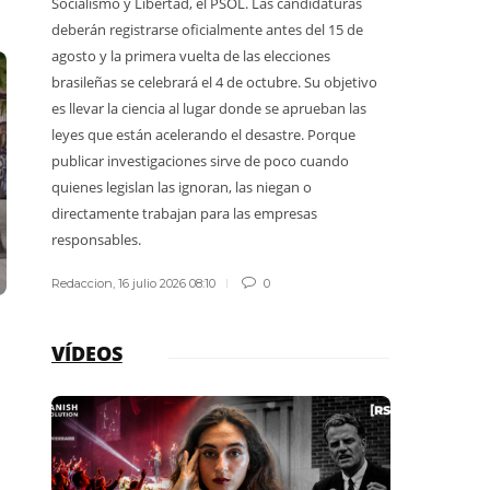
Socialismo y Libertad, el PSOL. Las candidaturas
Quienes de
deberán registrarse oficialmente antes del 15 de
terminaron
agosto y la primera vuelta de las elecciones
explicar qu
brasileñas se celebrará el 4 de octubre. Su objetivo
protegiendo
es llevar la ciencia al lugar donde se aprueban las
guardaparqu
leyes que están acelerando el desastre. Porque
publicar investigaciones sirve de poco cuando
Redaccion
,
1
quienes legislan las ignoran, las niegan o
directamente trabajan para las empresas
responsables.
Redaccion
,
16 julio 2026 08:10
0
VÍDEOS