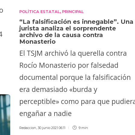
o
POLÍTICA ESTATAL
PRINCIPAL
,
“La falsificación es innegable”. Una
jurista analiza el sorprendente
4
archivo de la causa contra
Monasterio
El TSJM archivó la querella contra
Rocío Monasterio por falsedad
documental porque la falsificación
era demasiado «burda y
perceptible» como para que pudier
engañar a nadie
Redaccion
,
30 junio 2021 06:11
9 min