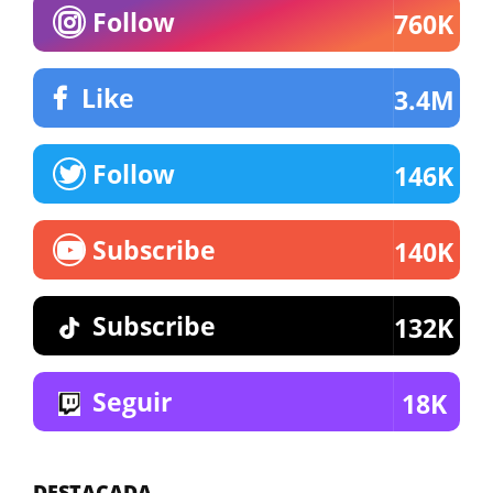
Follow
760K
Like
3.4M
Follow
146K
Subscribe
140K
Subscribe
132K
Seguir
18K
DESTACADA