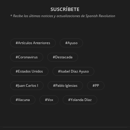
SUSCRÍBETE
* Recibe las últimas noticias y actualizaciones de Spanish Revolution
#Artículos Anteriores
#Ayuso
#coronavirus
#Destacada
#Estados Unidos
#Isabel Díaz Ayuso
#Juan Carlos I
#Pablo Iglesias
#PP
#Vacuna
#Vox
#Yolanda Díaz