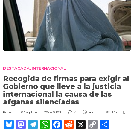
DESTACADA
INTERNACIONAL
,
Recogida de firmas para exigir al
Gobierno que lleve a la justicia
internacional la causa de las
afganas silenciadas
Redaccion
,
03 septiembre 2024 08:08
7
4 min
175
Bl
M
T
W
F
R
X
C
C
u
a
el
h
a
e
o
o