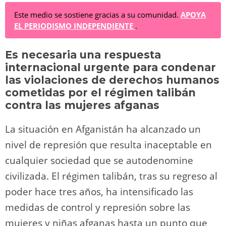
e
st
e
at
c
d
p
m
Este medio se sostiene gracias a su comunidad.
APOYA
EL PERIODISMO INDEPENDIENTE
.
sk
o
gr
s
e
di
y
p
y
d
a
A
b
t
Li
ar
Es necesaria una respuesta
o
m
p
o
n
tir
internacional urgente para condenar
n
p
o
k
las violaciones de derechos humanos
k
cometidas por el régimen talibán
contra las mujeres afganas
La situación en Afganistán ha alcanzado un
nivel de represión que resulta inaceptable en
cualquier sociedad que se autodenomine
civilizada. El régimen talibán, tras su regreso al
poder hace tres años, ha intensificado las
medidas de control y represión sobre las
mujeres y niñas afganas hasta un punto que