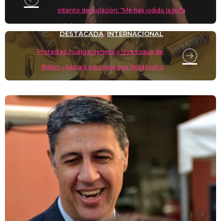
intento de violación: "Me has jodido la pu*a
vida"
DESTACADA
INTERNACIONAL
,
Protestas, huelga general y leve toque de
Biden: ¿bastará esto para que Netanyahu
acepte un acuerdo con Hamás?