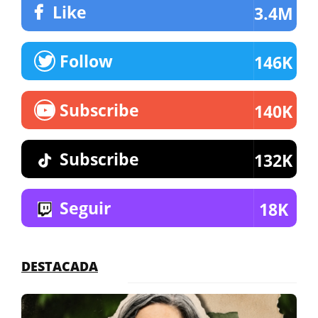
Like
3.4M
Follow
146K
Subscribe
140K
Subscribe
132K
Seguir
18K
DESTACADA