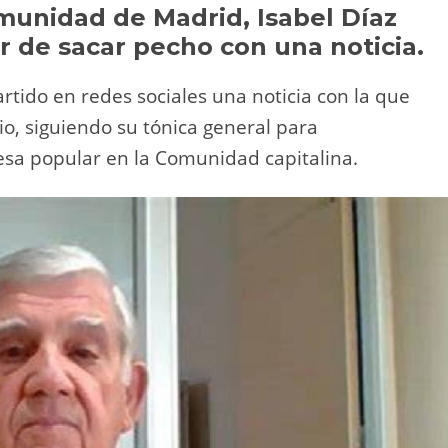
Li
ar
munidad de Madrid, Isabel Díaz
r de sacar pecho con una noticia.
n
tir
k
tido en redes sociales una noticia con la que
io, siguiendo su tónica general para
esa popular en la Comunidad capitalina.