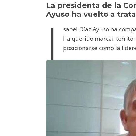
y
d
a
A
b
t
La presidenta de la Co
Ayuso ha vuelto a trata
I
o
m
p
o
n
p
o
sabel Díaz Ayuso ha compar
k
ha querido marcar territor
posicionarse como la lider