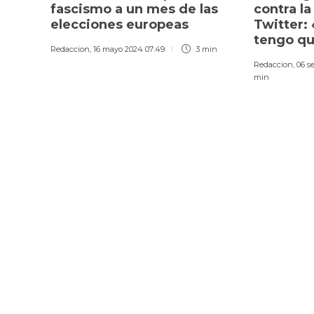
fascismo a un mes de las
contra l
elecciones europeas
Twitter:
tengo qu
Redaccion
,
16 mayo 2024 07:49
3 min
Redaccion
,
06 s
min