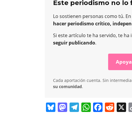
Este periodismo no lo 
Lo sostienen personas como tú. En
hacer periodismo crítico, indepen
Si este artículo te ha servido, te 
seguir publicando
.
Apoya
Cada aportación cuenta. Sin intermediar
su comunidad
.
Bl
M
T
W
F
R
X
u
a
el
h
a
e
e
st
e
at
c
d