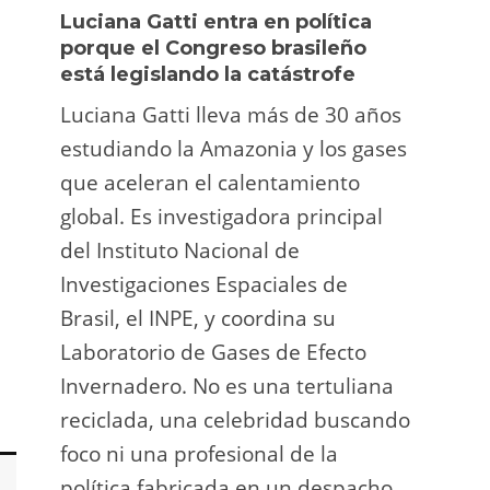
Luciana Gatti entra en política
Ecua
porque el Congreso brasileño
oro i
está legislando la catástrofe
la p
Luciana Gatti lleva más de 30 años
La A
estudiando la Amazonia y los gases
siend
que aceleran el calentamiento
ilega
global. Es investigadora principal
tarde
del Instituto Nacional de
direc
Investigaciones Espaciales de
Retro
Brasil, el INPE, y coordina su
camp
Laboratorio de Gases de Efecto
grup
Invernadero. No es una tertuliana
terri
reciclada, una celebridad buscando
prote
foco ni una profesional de la
guar
política fabricada en un despacho.
suert