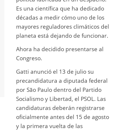
Es una científica que ha dedicado
incau
décadas a medir cómo uno de los
para 
mayores reguladores climáticos del
que l
planeta está dejando de funcionar.
En e
Ahora ha decidido presentarse al
Napo-
Congreso.
fuer
insp
Gatti anunció el 13 de julio su
fuer
precandidatura a diputada federal
afir
por São Paulo dentro del Partido
a los
Socialismo y Libertad, el PSOL. Las
teléf
candidaturas deberán registrarse
Quien
oficialmente antes del 15 de agosto
auto
y la primera vuelta de las
desar