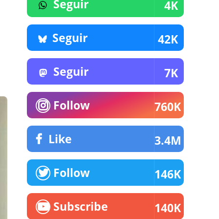
Seguir
4K
Seguir
42K
Seguir
7K
Follow
760K
Like
3.4M
Follow
146K
Subscribe
140K