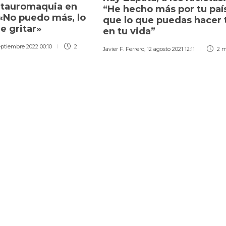
a tauromaquia en
“He hecho más por tu paí
 «No puedo más, lo
que lo que puedas hacer 
e gritar»
en tu vida”
eptiembre 2022 00:10
2
Javier F. Ferrero
,
12 agosto 2021 12:11
2 m