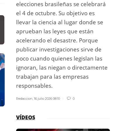
elecciones brasileñas se celebrará
a exp
el 4 de octubre. Su objetivo es
espac
llevar la ciencia al lugar donde se
Los d
aprueban las leyes que están
los g
acelerando el desastre. Porque
publicar investigaciones sirve de
Redacci
poco cuando quienes legislan las
ignoran, las niegan o directamente
trabajan para las empresas
responsables.
Redaccion
,
16 julio 2026 08:10
0
VÍDEOS
DESTACADA
POLÍTICA ESTATAL
DESTACADA
I
,
,
Empresas taurinas
Vídeo | Milei