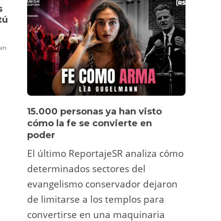
montaron una corrida
incompetenc
s
“benéfica” con ayuda de
dengue, car
tú
Ayuso para darse el dinero
Redaccion
,
09 abril 
a sí mismas
in
Redaccion
,
18 junio 2021 16:27
3 min
15.000 personas ya han visto
Víde
cómo la fe se convierte en
pers
poder
Un tu
El último ReportajeSR analiza cómo
Fermí
determinados sectores del
atrac
evangelismo conservador dejaron
y ani
de limitarse a los templos para
deco
convertirse en una maquinaria
viral