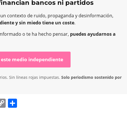
financian bancos ni partidos
 un contexto de ruido, propaganda y desinformación,
diente y sin miedo tiene un coste
.
ha informado o te ha hecho pensar,
puedes ayudarnos a
 este medio independiente
ios. Sin líneas rojas impuestas.
Solo periodismo sostenido por
C
C
o
o
p
m