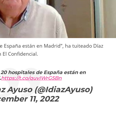
de España están en Madrid”, ha tuiteado Díaz
 El Confidencial.
 20 hospitales de España están en
.
https://t.co/quvIWrG5Bn
az Ayuso (@IdiazAyuso)
ember 11, 2022