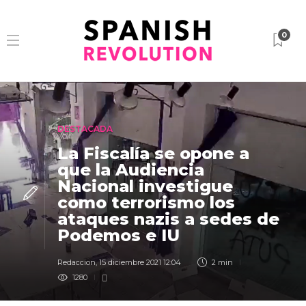
0
DESTACADA
La Fiscalía se opone a
que la Audiencia
Nacional investigue
como terrorismo los
ataques nazis a sedes de
Podemos e IU
Redaccion
,
15 diciembre 2021 12:04
2 min
1280