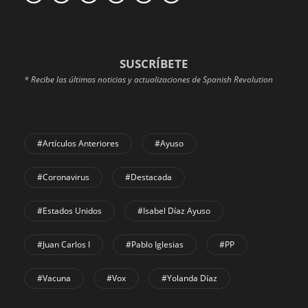
SUSCRÍBETE
* Recibe las últimas noticias y actualizaciones de Spanish Revolution
#Artículos Anteriores
#Ayuso
#coronavirus
#Destacada
#Estados Unidos
#Isabel Díaz Ayuso
#Juan Carlos I
#Pablo Iglesias
#PP
#Vacuna
#Vox
#Yolanda Díaz