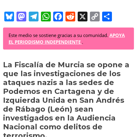
Bl
M
T
W
F
R
X
C
C
u
a
el
h
a
e
o
o
e
st
e
at
c
d
p
m
Este medio se sostiene gracias a su comunidad.
APOYA
EL PERIODISMO INDEPENDIENTE
.
sk
o
gr
s
e
di
y
p
y
d
a
A
b
t
Li
ar
La Fiscalía de Murcia se opone a
o
m
p
o
n
tir
que las investigaciones de los
n
p
o
k
ataques nazis a las sedes de
k
Podemos en Cartagena y de
Izquierda Unida en San Andrés
de Rábago (León) sean
investigados en la Audiencia
Nacional como delitos de
terrorismo.