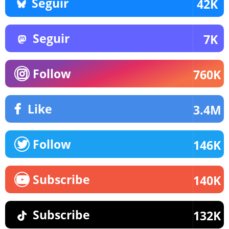
Seguir
42K
Seguir
7K
Follow
760K
Like
3.4M
Follow
146K
Subscribe
140K
Subscribe
132K