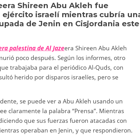
Li
ar
zeera Shireen Abu Akleh fue
 ejército israelí mientras cubría un
n
tir
upada de Jenin en Cisjordania este
k
ra palestina de Al Jaze
era Shireen Abu Akleh
murió poco después. Según los informes, otro
que trabajaba para el periódico Al-Quds, con
sultó herido por disparos israelíes, pero se
cidente, se puede ver a Abu Akleh usando un
lee claramente la palabra “Prensa”. Mientras
có diciendo que sus fuerzas fueron atacadas con
ientras operaban en Jenin, y que respondieron.