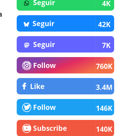
Seguir
4K
a
Seguir
42K
Seguir
7K
Follow
760K
Like
3.4M
Follow
146K
Subscribe
140K