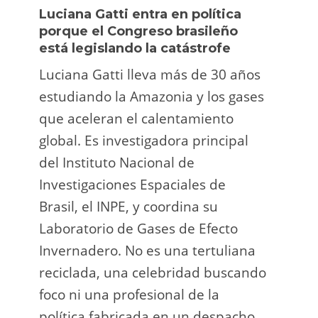
Luciana Gatti entra en política
Ecua
porque el Congreso brasileño
oro i
está legislando la catástrofe
la p
Luciana Gatti lleva más de 30 años
La A
estudiando la Amazonia y los gases
siend
que aceleran el calentamiento
ilega
global. Es investigadora principal
tarde
del Instituto Nacional de
direc
Investigaciones Espaciales de
Retro
Brasil, el INPE, y coordina su
camp
Laboratorio de Gases de Efecto
grup
Invernadero. No es una tertuliana
terri
reciclada, una celebridad buscando
prote
foco ni una profesional de la
guar
política fabricada en un despacho.
suert