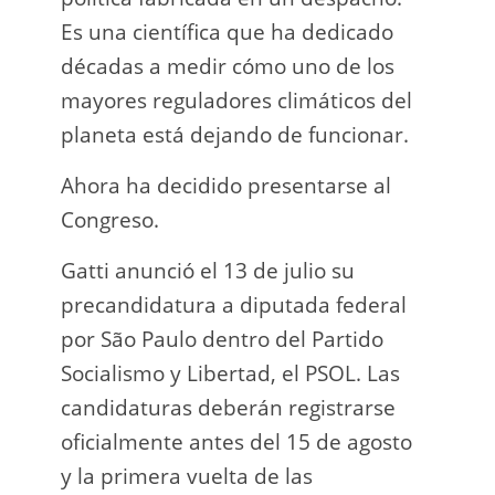
Es una científica que ha dedicado
incau
décadas a medir cómo uno de los
para 
mayores reguladores climáticos del
que l
planeta está dejando de funcionar.
En e
Ahora ha decidido presentarse al
Napo-
Congreso.
fuer
insp
Gatti anunció el 13 de julio su
fuer
precandidatura a diputada federal
afir
por São Paulo dentro del Partido
a los
Socialismo y Libertad, el PSOL. Las
teléf
candidaturas deberán registrarse
Quien
oficialmente antes del 15 de agosto
auto
y la primera vuelta de las
desar