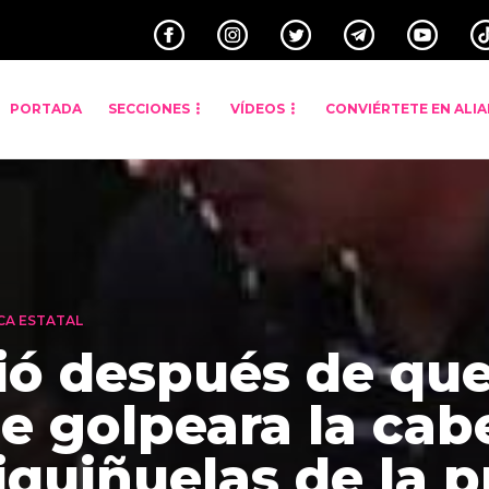
PORTADA
SECCIONES
VÍDEOS
CONVIÉRTETE EN ALI
CA ESTATAL
ió después de qu
le golpeara la cab
riquiñuelas de la 