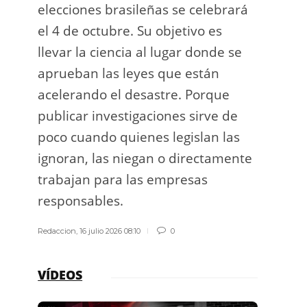
elecciones brasileñas se celebrará
a exp
el 4 de octubre. Su objetivo es
espac
llevar la ciencia al lugar donde se
Los d
aprueban las leyes que están
los g
acelerando el desastre. Porque
publicar investigaciones sirve de
Redacci
poco cuando quienes legislan las
ignoran, las niegan o directamente
trabajan para las empresas
responsables.
Redaccion
,
16 julio 2026 08:10
0
VÍDEOS