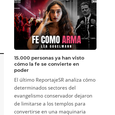
15.000 personas ya han visto
Víde
cómo la fe se convierte en
pers
poder
Un tu
El último ReportajeSR analiza cómo
Fermí
determinados sectores del
atrac
evangelismo conservador dejaron
y ani
de limitarse a los templos para
deco
convertirse en una maquinaria
viral