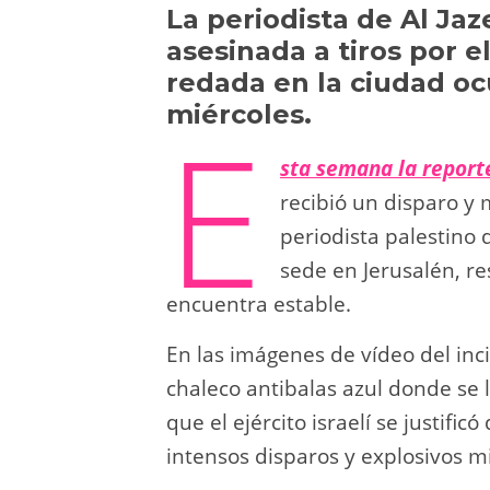
y
d
a
A
b
t
La periodista de Al Ja
asesinada a tiros por el
o
m
p
o
redada en la ciudad oc
n
p
o
miércoles.
E
k
sta semana la reporte
recibió un disparo y 
periodista palestino 
sede en Jerusalén, re
encuentra estable.
En las imágenes de vídeo del in
chaleco antibalas azul donde se 
que el ejército israelí se justifi
intensos disparos y explosivos m