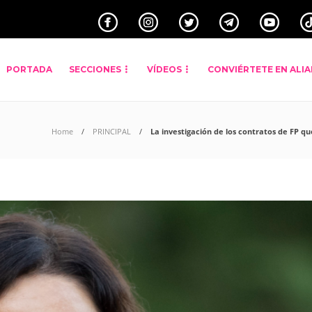
PORTADA
SECCIONES
VÍDEOS
CONVIÉRTETE EN ALI
Home
PRINCIPAL
La investigación de los contratos de FP q