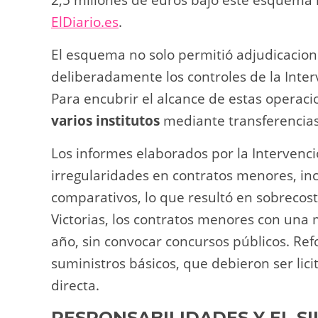
2,5 millones de euros bajo este esquema i
ElDiario.es
.
El esquema no solo permitió adjudicacion
deliberadamente los controles de la Inte
Para encubrir el alcance de estas operac
varios institutos
mediante transferencias 
Los informes elaborados por la Intervenc
irregularidades en contratos menores, in
comparativos, lo que resultó en sobrecoste
Victorias, los contratos menores con un
año, sin convocar concursos públicos. Ref
suministros básicos, que debieron ser lic
directa.
RESPONSABILIDADES Y EL S