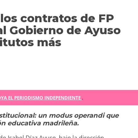
 los contratos de FP
al Gobierno de Ayuso
titutos más
m
YA EL PERIODISMO INDEPENDIENTE
.
nstitucional: un modus operandi que
r
ón educativa madrileña.
ir
e Isabel Díaz Ayuso, bajo la dirección