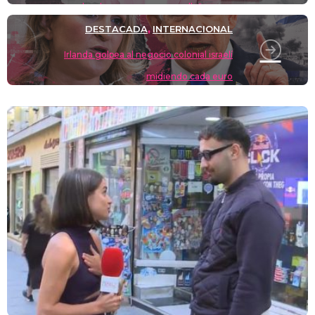
burdo, pero vamos con ello"
DESTACADA
INTERNACIONAL
,
Irlanda golpea al negocio colonial israelí
midiendo cada euro