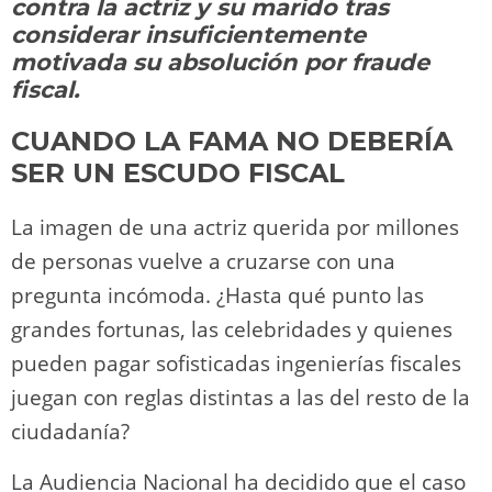
o
m
p
o
n
tir
contra la actriz y su marido tras
n
p
o
k
considerar insuficientemente
k
motivada su absolución por fraude
fiscal.
CUANDO LA FAMA NO DEBERÍA
SER UN ESCUDO FISCAL
La imagen de una actriz querida por millones
de personas vuelve a cruzarse con una
pregunta incómoda. ¿Hasta qué punto las
grandes fortunas, las celebridades y quienes
pueden pagar sofisticadas ingenierías fiscales
juegan con reglas distintas a las del resto de la
ciudadanía?
La Audiencia Nacional ha decidido que el caso