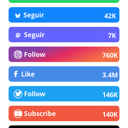
Seguir
42K
Seguir
7K
Follow
760K
Like
3.4M
Follow
146K
Subscribe
140K