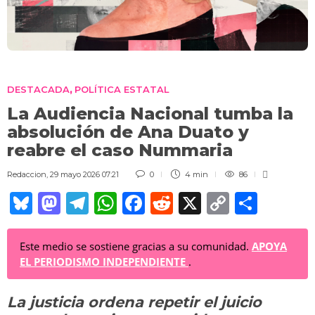
DESTACADA
POLÍTICA ESTATAL
,
La Audiencia Nacional tumba la
absolución de Ana Duato y
reabre el caso Nummaria
Redaccion
,
29 mayo 2026 07:21
0
4 min
86
Bl
M
T
W
F
R
X
C
C
u
a
el
h
a
e
o
o
e
st
e
at
c
d
p
m
Este medio se sostiene gracias a su comunidad.
APOYA
EL PERIODISMO INDEPENDIENTE
.
sk
o
gr
s
e
di
y
p
y
d
a
A
b
t
Li
ar
La justicia ordena repetir el juicio