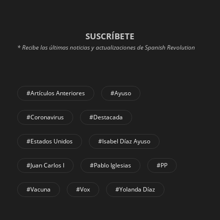
SUSCRÍBETE
* Recibe las últimas noticias y actualizaciones de Spanish Revolution
#Artículos Anteriores
#Ayuso
#coronavirus
#Destacada
#Estados Unidos
#Isabel Díaz Ayuso
#Juan Carlos I
#Pablo Iglesias
#PP
#Vacuna
#Vox
#Yolanda Díaz