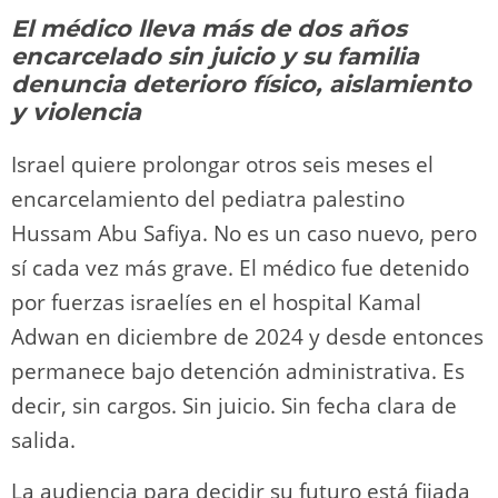
y
d
a
A
b
t
Li
ar
El médico lleva más de dos años
o
m
p
o
n
tir
encarcelado sin juicio y su familia
n
p
o
k
denuncia deterioro físico, aislamiento
k
y violencia
Israel quiere prolongar otros seis meses el
encarcelamiento del pediatra palestino
Hussam Abu Safiya. No es un caso nuevo, pero
sí cada vez más grave. El médico fue detenido
por fuerzas israelíes en el hospital Kamal
Adwan en diciembre de 2024 y desde entonces
permanece bajo detención administrativa. Es
decir, sin cargos. Sin juicio. Sin fecha clara de
salida.
La audiencia para decidir su futuro está fijada