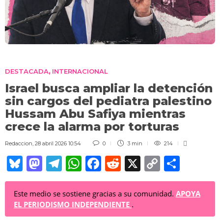
DESTACADA
INTERNACIONAL
,
Israel busca ampliar la detención
sin cargos del pediatra palestino
Hussam Abu Safiya mientras
crece la alarma por torturas
Redaccion
,
28 abril 2026 10:54
0
3 min
214
Bl
M
T
W
F
R
X
C
C
u
a
el
h
a
e
o
o
e
st
e
at
c
d
p
m
Este medio se sostiene gracias a su comunidad.
APOYA
EL PERIODISMO INDEPENDIENTE
.
sk
o
gr
s
e
di
y
p