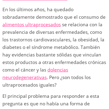
o
m
p
o
n
tir
n
p
o
k
En los últimos años, ha quedado
k
sobradamente demostrado que el consumo de
alimentos ultraprocesados
se relaciona con la
prevalencia de diversas enfermedades, como
los trastornos cardiovasculares, la obesidad, la
diabetes o el síndrome metabólico. También
hay evidencias bastante sólidas que vinculan
estos productos a otras enfermedades crónicas
como el cáncer y las
dolencias
neurodegenerativas
. Pero ¿son todos los
ultraprocesados iguales?
El principal problema para responder a esta
pregunta es que no había una forma de