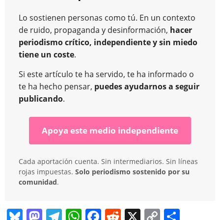
Lo sostienen personas como tú. En un contexto
de ruido, propaganda y desinformación,
hacer
periodismo crítico, independiente y sin miedo
tiene un coste
.
Si este artículo te ha servido, te ha informado o
te ha hecho pensar,
puedes ayudarnos a seguir
publicando
.
Apoya este medio independiente
Cada aportación cuenta. Sin intermediarios. Sin líneas
rojas impuestas.
Solo periodismo sostenido por su
comunidad
.
Bl
M
T
W
F
R
X
C
C